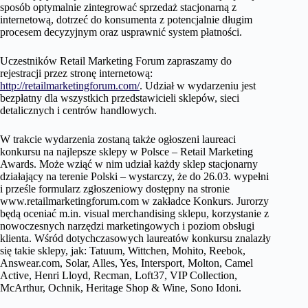
sposób optymalnie zintegrować sprzedaż stacjonarną z
internetową, dotrzeć do konsumenta z potencjalnie długim
procesem decyzyjnym oraz usprawnić system płatności.
Uczestników Retail Marketing Forum zapraszamy do
rejestracji przez stronę internetową:
http://retailmarketingforum.com/
. Udział w wydarzeniu jest
bezpłatny dla wszystkich przedstawicieli sklepów, sieci
detalicznych i centrów handlowych.
W trakcie wydarzenia zostaną także ogłoszeni laureaci
konkursu na najlepsze sklepy w Polsce – Retail Marketing
Awards. Może wziąć w nim udział każdy sklep stacjonarny
działający na terenie Polski – wystarczy, że do 26.03. wypełni
i prześle formularz zgłoszeniowy dostępny na stronie
www.retailmarketingforum.com w zakładce Konkurs. Jurorzy
będą oceniać m.in. visual merchandising sklepu, korzystanie z
nowoczesnych narzędzi marketingowych i poziom obsługi
klienta. Wśród dotychczasowych laureatów konkursu znalazły
się takie sklepy, jak: Tatuum, Wittchen, Mohito, Reebok,
Answear.com, Solar, Alles, Yes, Intersport, Molton, Camel
Active, Henri Lloyd, Recman, Loft37, VIP Collection,
McArthur, Ochnik, Heritage Shop & Wine, Sono Idoni.