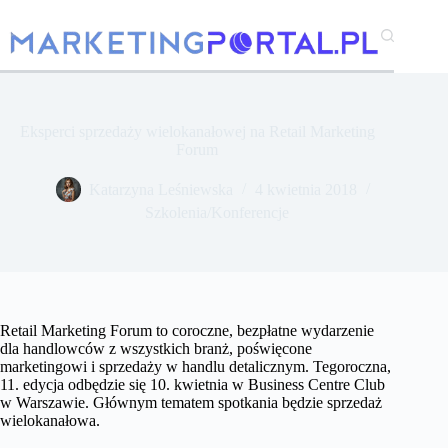
Przejdź
do
treści
Eksperci sprzedaży wielokanałowej na Retail Marketing
Forum
Katarzyna Leśniewska
4 kwietnia 2018
Szkolenia/Konferencje
Retail Marketing Forum to coroczne, bezpłatne wydarzenie
dla handlowców z wszystkich branż, poświęcone
marketingowi i sprzedaży w handlu detalicznym. Tegoroczna,
11. edycja odbędzie się 10. kwietnia w Business Centre Club
w Warszawie. Głównym tematem spotkania będzie sprzedaż
wielokanałowa.