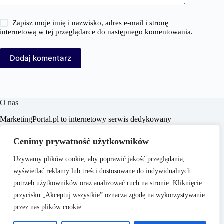
Zapisz moje imię i nazwisko, adres e-mail i stronę
internetową w tej przeglądarce do następnego komentowania.
Dodaj komentarz
O nas
MarketingPortal.pl to internetowy serwis dedykowany
profesjonalistom i entuzjastom branży marketingowej,
oferujący szeroki wachlarz informacji, analiz oraz
Cenimy prywatność użytkowników
praktycznych porad z zakresu marketingu, biznesu, e-
commerce, SEO/SEM, content marketingu i mediów
Używamy plików cookie, aby poprawić jakość przeglądania,
społecznościowych. Portal ma na celu wspieranie czytelników
wyświetlać reklamy lub treści dostosowane do indywidualnych
w poszerzaniu wiedzy i doskonaleniu umiejętności,
dostarczając aktualnych treści dostosowanych do dynamicznie
potrzeb użytkowników oraz analizować ruch na stronie. Kliknięcie
zmieniającego się rynku.
przycisku „Akceptuj wszystkie” oznacza zgodę na wykorzystywanie
przez nas plików cookie.