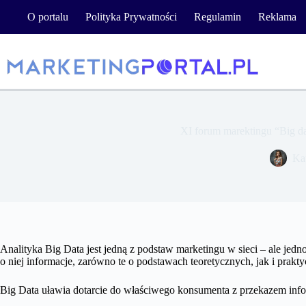
Przejdź
O portalu
Polityka Prywatności
Regulamin
Reklama
do
treści
XI forum marektingu “Big dat
Ka
Analityka Big Data jest jedną z podstaw marketingu w sieci – ale jedn
o niej informacje, zarówno te o podstawach teoretycznych, jak i prakt
Big Data uławia dotarcie do właściwego konsumenta z przekazem inf