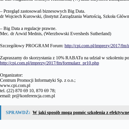
– Przegląd zastosowań biznesowych Big Data.
dr Wojciech Kurowski, (Instytut Zarządzania Wartością, Szkoła Głó
– Big Data a regulacje prawne.
Mec. dr Arwid Mednis, (Wierzbowski Eversheds Sutherland)
Szczegółowy PROGRAM Forum:
http://cpi.com.pl/imprezy/2017/fm/
Zapraszamy do skorzystania z 10% RABATu na udział w szkoleniu po
http://cpi.com.pl/imprezy/2017/fm/formularz_pr10.php
Organizator:
Centrum Promocji Informatyki Sp. z o.o.;
www.cpi.com.pl
tel. (22) 870 69 10, 870 69 78;
email: pr@konferencja.com.pl
SPRAWDŹ:
W jaki sposób mogą pomóc szkolenia z efektywnej