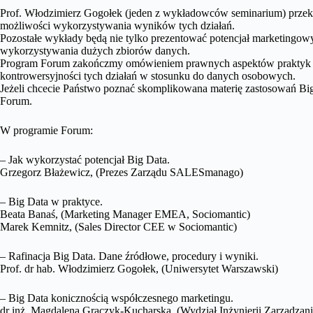
Prof. Włodzimierz Gogołek (jeden z wykładowców seminarium) przekaż
możliwości wykorzystywania wyników tych działań.
Pozostałe wykłady będą nie tylko prezentować potencjał marketingowy
wykorzystywania dużych zbiorów danych.
Program Forum zakończmy omówieniem prawnych aspektów praktyk pr
kontrowersyjności tych działań w stosunku do danych osobowych.
Jeżeli chcecie Państwo poznać skomplikowana materię zastosowań Bi
Forum.
W programie Forum:
– Jak wykorzystać potencjał Big Data.
Grzegorz Błażewicz, (Prezes Zarządu SALESmanago)
– Big Data w praktyce.
Beata Banaś, (Marketing Manager EMEA, Sociomantic)
Marek Kemnitz, (Sales Director CEE w Sociomantic)
– Rafinacja Big Data. Dane źródłowe, procedury i wyniki.
Prof. dr hab. Włodzimierz Gogołek, (Uniwersytet Warszawski)
– Big Data konicznością współczesnego marketingu.
dr inż. Magdalena Graczyk-Kucharska, (Wydział Inżynierii Zarządzani