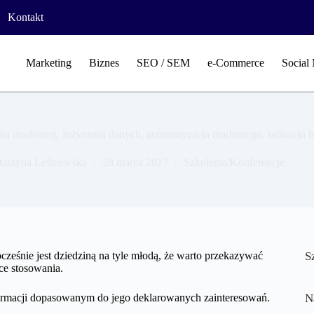
Kontakt
Marketing
Biznes
SEO / SEM
e-Commerce
Social
a marketing, inżynieria danych, automatyzacja marketingu, rafinacja b
tarzyna Leśniewska
28 marca 2017
Szkolenia/Konferencje
ocześnie jest dziedziną na tyle młodą, że warto przekazywać
S
yce stosowania.
ormacji dopasowanym do jego deklarowanych zainteresowań.
N