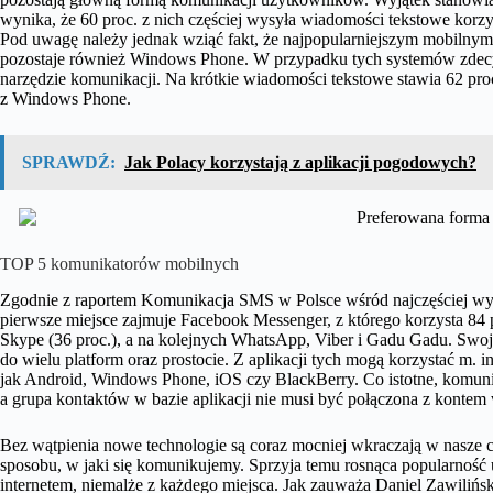
wynika, że 60 proc. z nich częściej wysyła wiadomości tekstowe kor
Pod uwagę należy jednak wziąć fakt, że najpopularniejszym mobilnym
pozostaje również Windows Phone. W przypadku tych systemów zde
narzędzie komunikacji. Na krótkie wiadomości tekstowe stawia 62 pro
z Windows Phone.
SPRAWDŹ:
Jak Polacy korzystają z aplikacji pogodowych?
TOP 5 komunikatorów mobilnych
Zgodnie z raportem Komunikacja SMS w Polsce wśród najczęściej w
pierwsze miejsce zajmuje Facebook Messenger, z którego korzysta 84 
Skype (36 proc.), a na kolejnych WhatsApp, Viber i Gadu Gadu. Swo
do wielu platform oraz prostocie. Z aplikacji tych mogą korzystać m
jak Android, Windows Phone, iOS czy BlackBerry. Co istotne, komunik
a grupa kontaktów w bazie aplikacji nie musi być połączona z kontem
Bez wątpienia nowe technologie są coraz mocniej wkraczają w nasze 
sposobu, w jaki się komunikujemy. Sprzyja temu rosnąca popularność 
internetem, niemalże z każdego miejsca. Jak zauważa Daniel Zawili