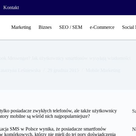
Kontakt
Marketing
Biznes
SEO / SEM
e-Commerce
Social
ok Messenger? Jak użytkownicy smartfonów wysyłają wiadomości
atarzyna Leśniewska
29 grudnia 2015
Mobile Marketing
tylko posiadacze zwykłych telefonów, ale także użytkownicy
S
tory mobilne są wśród nich najpopularniejsze?
acja SMS w Polsce wynika, że posiadacze smartfonów
N
w komórkowych, którzy nie mieli do tej pory doświadczenia