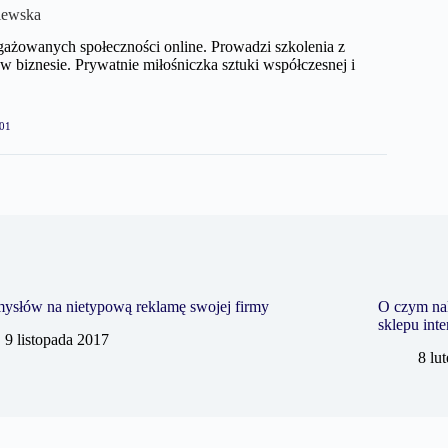
iewska
gażowanych społeczności online. Prowadzi szkolenia z
biznesie. Prywatnie miłośniczka sztuki współczesnej i
01
ysłów na nietypową reklamę swojej firmy
O czym na
sklepu int
9 listopada 2017
8 lu