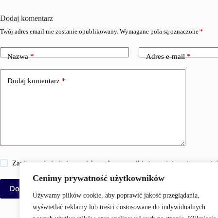
Dodaj komentarz
Twój adres email nie zostanie opublikowany.
Wymagane pola są oznaczone
*
Nazwa
*
Adres e-mail
*
Dodaj komentarz
*
Zapisz moje imię i nazwisko, adres e-mail i stronę internetową w 
Cenimy prywatność użytkowników
Dodaj komentarz
Używamy plików cookie, aby poprawić jakość przeglądania,
wyświetlać reklamy lub treści dostosowane do indywidualnych