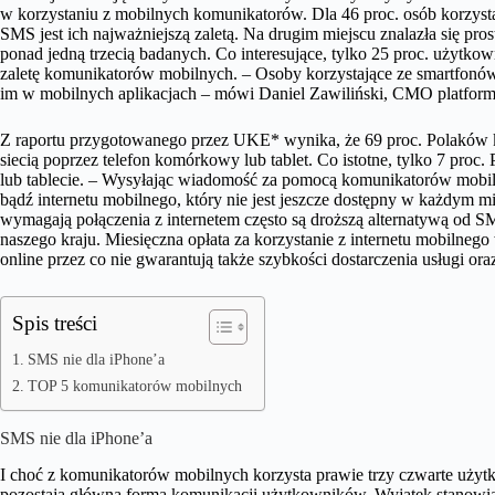
w korzystaniu z mobilnych komunikatorów. Dla 46 proc. osób korzys
SMS jest ich najważniejszą zaletą. Na drugim miejscu znalazła się pro
ponad jedną trzecią badanych. Co interesujące, tylko 25 proc. użyt
zaletę komunikatorów mobilnych. – Osoby korzystające ze smartfonó
im w mobilnych aplikacjach – mówi Daniel Zawiliński, CMO platfor
Z raportu przygotowanego przez UKE* wynika, że 69 proc. Polaków korz
siecią poprzez telefon komórkowy lub tablet. Co istotne, tylko 7 pr
lub tablecie. – Wysyłając wiadomość za pomocą komunikatorów mobil
bądź internetu mobilnego, który nie jest jeszcze dostępny w każdym 
wymagają połączenia z internetem często są droższą alternatywą od SM
naszego kraju. Miesięczna opłata za korzystanie z internetu mobilnego
online przez co nie gwarantują także szybkości dostarczenia usługi ora
Spis treści
SMS nie dla iPhone’a
TOP 5 komunikatorów mobilnych
SMS nie dla iPhone’a
I choć z komunikatorów mobilnych korzysta prawie trzy czwarte uży
pozostają główną formą komunikacji użytkowników. Wyjątek stanowią