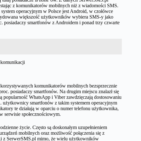
zystając z komunikatorów mobilnych niż z wiadomości SMS.
 system operacyjnym w Polsce jest Android, w czołówce
cydowana większość użytkowników wybiera SMS-y jako
c. posiadaczy smartfonów z Androidem i ponad trzy czwarte
ykorzystywanych komunikatorów mobilnych bezsprzecznie
proc. posiadaczy smartfonów. Na drugim miejscu znalazł się
ją popularność WhatsApp i Viber zawdzięczają dostosowaniu
. in. użytkownicy smartfonów z takim systemem operacyjnym
atory te działają w oparciu o numer telefonu użytkownika,
 w serwisie społecznościowym.
codzienne życie. Często są doskonałym uzupełnieniem
urządzeń mobilnych oraz możliwość połączenia się z
ński z SerwerSMS.pl mimo, że wielu użytkowników