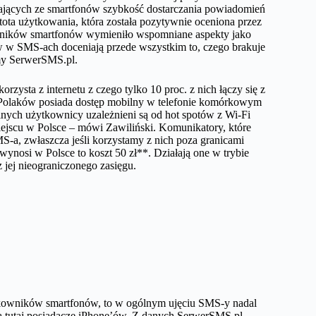
tających ze smartfonów szybkość dostarczania powiadomień
stota użytkowania, która została pozytywnie oceniona przez
kowników smartfonów wymieniło wspomniane aspekty jako
w w SMS-ach doceniają przede wszystkim to, czego brakuje
my SerwerSMS.pl.
ysta z internetu z czego tylko 10 proc. z nich łączy się z
oc. Polaków posiada dostęp mobilny w telefonie komórkowym
nych użytkownicy uzależnieni są od hot spotów z Wi-Fi
miejscu w Polsce – mówi Zawiliński. Komunikatory, które
S-a, zwłaszcza jeśli korzystamy z nich poza granicami
 wynosi w Polsce to koszt 50 zł**. Działają one w trybie
z jej nieograniczonego zasięgu.
tkowników smartfonów, to w ogólnym ujęciu SMS-y nadal
 tutaj posiadacze iPhone’ów. Z danych SerwerSMS.pl