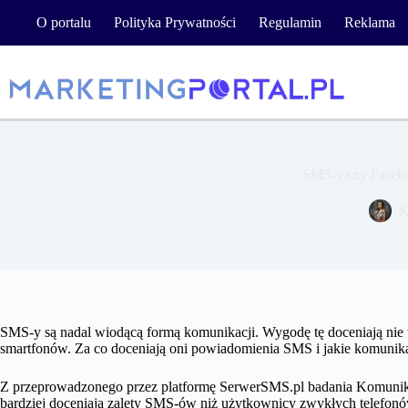
Przejdź
O portalu
Polityka Prywatności
Regulamin
Reklama
do
treści
SMS-y czy Facebo
K
SMS-y są nadal wiodącą formą komunikacji. Wygodę tę doceniają nie 
smartfonów. Za co doceniają oni powiadomienia SMS i jakie komunika
Z przeprowadzonego przez platformę SerwerSMS.pl badania Komunik
bardziej doceniają zalety SMS-ów niż użytkownicy zwykłych telefonó