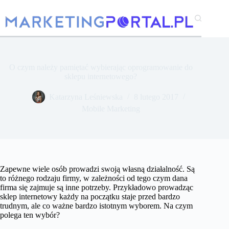
Przejdź
do
treści
O czym należy pamiętać wybierając oprogramowanie do
sklepu internetowego?
Katarzyna Leśniewska
8 lutego 2017
Mobile Marketing
Zapewne wiele osób prowadzi swoją własną działalność. Są
to różnego rodzaju firmy, w zależności od tego czym dana
firma się zajmuje są inne potrzeby. Przykładowo prowadząc
sklep internetowy każdy na początku staje przed bardzo
trudnym, ale co ważne bardzo istotnym wyborem. Na czym
polega ten wybór?