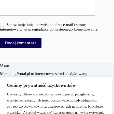
Zapisz moje imię i nazwisko, adres e-mail i stronę
internetową w tej przeglądarce do następnego komentowania.
Dodaj komentarz
O nas
MarketingPortal.pl to internetowy serwis dedykowany
profesjonalistom i entuzjastom branży marketingowej,
oferujący szeroki wachlarz informacji, analiz oraz
Cenimy prywatność użytkowników
praktycznych porad z zakresu marketingu, biznesu, e-
commerce, SEO/SEM, content marketingu i mediów
Używamy plików cookie, aby poprawić jakość przeglądania,
społecznościowych. Portal ma na celu wspieranie czytelników
wyświetlać reklamy lub treści dostosowane do indywidualnych
w poszerzaniu wiedzy i doskonaleniu umiejętności,
dostarczając aktualnych treści dostosowanych do dynamicznie
potrzeb użytkowników oraz analizować ruch na stronie. Kliknięcie
zmieniającego się rynku.
przycisku „Akceptuj wszystkie” oznacza zgodę na wykorzystywanie