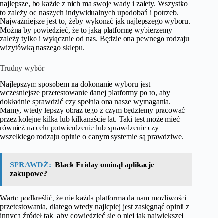
najlepsze, bo każde z nich ma swoje wady i zalety. Wszystko
to zależy od naszych indywidualnych upodobań i potrzeb.
Najważniejsze jest to, żeby wykonać jak najlepszego wyboru.
Można by powiedzieć, że to jaką platformę wybierzemy
zależy tylko i wyłącznie od nas. Będzie ona pewnego rodzaju
wizytówką naszego sklepu.
Trudny wybór
Najlepszym sposobem na dokonanie wyboru jest
wcześniejsze przetestowanie danej platformy po to, aby
dokładnie sprawdzić czy spełnia ona nasze wymagania.
Mamy, wtedy lepszy obraz tego z czym będziemy pracować
przez kolejne kilka lub kilkanaście lat. Taki test może mieć
również na celu potwierdzenie lub sprawdzenie czy
wszelkiego rodzaju opinie o danym systemie są prawdziwe.
SPRAWDŹ:
Black Friday ominął aplikacje
zakupowe?
Warto podkreślić, że nie każda platforma da nam możliwości
przetestowania, dlatego wtedy najlepiej jest zasięgnąć opinii z
innych źródeł tak, aby dowiedzieć się o niej jak największej