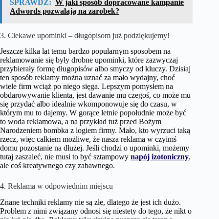
SPRAWDŹ:
W jaki sposób dopracowane kampanie
Adwords pozwalają na zarobek?
3. Ciekawe upominki – długopisom już podziękujemy!
Jeszcze kilka lat temu bardzo popularnym sposobem na
reklamowanie się były drobne upominki, które zazwyczaj
przybierały formę długopisów albo smyczy od kluczy. Dzisiaj
ten sposób reklamy można uznać za mało wydajny, choć
wiele firm wciąż po niego sięga. Lepszym pomysłem na
obdarowywanie klienta, jest dawanie mu czegoś, co może mu
się przydać albo idealnie wkomponowuje się do czasu, w
którym mu to dajemy. W gorące letnie popołudnie może być
to woda reklamowa, a na przykład tuż przed Bożym
Narodzeniem bombka z logiem firmy. Mało, kto wyrzuci taką
rzecz, więc całkiem możliwe, że nasza reklama w czyimś
domu pozostanie na dłużej. Jeśli chodzi o upominki, możemy
tutaj zaszaleć, nie musi to być sztampowy
napój izotoniczny
,
ale coś kreatywnego czy zabawnego.
4. Reklama w odpowiednim miejscu
Znane techniki reklamy nie są złe, dlatego że jest ich dużo.
Problem z nimi związany odnosi się niestety do tego, że nikt o