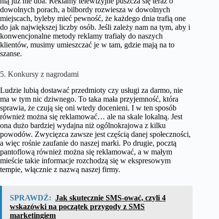
nią już nie dba. Reklamy telewizyjne puszcza się teraz o
dowolnych porach, a bilbordy rozwiesza w dowolnych
miejscach, byleby mieć pewność, że każdego dnia trafią one
do jak największej liczby osób. Jeśli zależy nam na tym, aby i
konwencjonalne metody reklamy trafiały do naszych
klientów, musimy umieszczać je w tam, gdzie mają na to
szanse.
5. Konkursy z nagrodami
Ludzie lubią dostawać przedmioty czy usługi za darmo, nie
ma w tym nic dziwnego. To taka mała przyjemność, która
sprawia, że czują się oni wtedy docenieni. I w ten sposób
również można się reklamować… ale na skale lokalną. Jest
ona dużo bardziej wydajna niż ogólnokrajowa z kilku
powodów. Zwycięzca zawsze jest częścią danej społeczności,
a więc rośnie zaufanie do naszej marki. Po drugie, pocztą
pantoflową również można się reklamować, a w małym
mieście takie informacje rozchodzą się w ekspresowym
tempie, włącznie z nazwą naszej firmy.
SPRAWDŹ:
Jak skutecznie SMS-ować, czyli 4
wskazówki na początek przygody z SMS
marketingiem