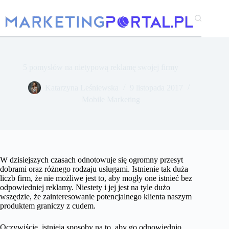
Przejdź
do
treści
5 pomysłów na nietypową reklamę swojej firmy
Katarzyna Leśniewska
9 listopada 2017
Mobile Marketing
W dzisiejszych czasach odnotowuje się ogromny przesyt
dobrami oraz różnego rodzaju usługami. Istnienie tak duża
liczb firm, że nie możliwe jest to, aby mogły one istnieć bez
odpowiedniej reklamy. Niestety i jej jest na tyle dużo
wszędzie, że zainteresowanie potencjalnego klienta naszym
produktem graniczy z cudem.
Oczywiście, istnieją sposoby na to, aby go odpowiednio