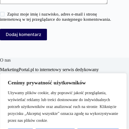
Zapisz moje imię i nazwisko, adres e-mail i stronę
internetową w tej przeglądarce do następnego komentowania.
Dodaj komentarz
O nas
MarketingPortal.pl to internetowy serwis dedykowany
profesjonalistom i entuzjastom branży marketingowej,
oferujący szeroki wachlarz informacji, analiz oraz
Cenimy prywatność użytkowników
praktycznych porad z zakresu marketingu, biznesu, e-
commerce, SEO/SEM, content marketingu i mediów
Używamy plików cookie, aby poprawić jakość przeglądania,
społecznościowych. Portal ma na celu wspieranie czytelników
wyświetlać reklamy lub treści dostosowane do indywidualnych
w poszerzaniu wiedzy i doskonaleniu umiejętności,
dostarczając aktualnych treści dostosowanych do dynamicznie
potrzeb użytkowników oraz analizować ruch na stronie. Kliknięcie
zmieniającego się rynku.
przycisku „Akceptuj wszystkie” oznacza zgodę na wykorzystywanie
przez nas plików cookie.