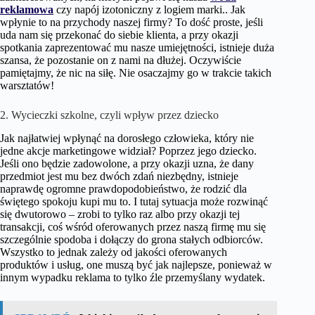
reklamowa
czy napój izotoniczny z logiem marki.. Jak
wpłynie to na przychody naszej firmy? To dość proste, jeśli
uda nam się przekonać do siebie klienta, a przy okazji
spotkania zaprezentować mu nasze umiejętności, istnieje duża
szansa, że pozostanie on z nami na dłużej. Oczywiście
pamiętajmy, że nic na siłę. Nie osaczajmy go w trakcie takich
warsztatów!
2. Wycieczki szkolne, czyli wpływ przez dziecko
Jak najłatwiej wpłynąć na dorosłego człowieka, który nie
jedne akcje marketingowe widział? Poprzez jego dziecko.
Jeśli ono będzie zadowolone, a przy okazji uzna, że dany
przedmiot jest mu bez dwóch zdań niezbędny, istnieje
naprawdę ogromne prawdopodobieństwo, że rodzić dla
świętego spokoju kupi mu to. I tutaj sytuacja może rozwinąć
się dwutorowo – zrobi to tylko raz albo przy okazji tej
transakcji, coś wśród oferowanych przez naszą firmę mu się
szczególnie spodoba i dołączy do grona stałych odbiorców.
Wszystko to jednak zależy od jakości oferowanych
produktów i usług, one muszą być jak najlepsze, ponieważ w
innym wypadku reklama to tylko źle przemyślany wydatek.