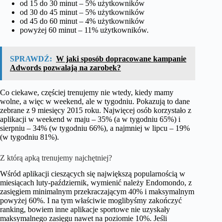
od 15 do 30 minut – 5% użytkowników
od 30 do 45 minut – 5% użytkowników
od 45 do 60 minut – 4% użytkowników
powyżej 60 minut – 11% użytkowników.
SPRAWDŹ:
W jaki sposób dopracowane kampanie
Adwords pozwalają na zarobek?
Co ciekawe, częściej trenujemy nie wtedy, kiedy mamy
wolne, a więc w weekend, ale w tygodniu. Pokazują to dane
zebrane z 9 miesięcy 2015 roku. Najwięcej osób korzystało z
aplikacji w weekend w maju – 35% (a w tygodniu 65%) i
sierpniu – 34% (w tygodniu 66%), a najmniej w lipcu – 19%
(w tygodniu 81%).
Z którą apką trenujemy najchętniej?
Wśród aplikacji cieszących się największą popularnością w
miesiącach luty-październik, wymienić należy Endomondo, z
zasięgiem minimalnym przekraczającym 40% i maksymalnym
powyżej 60%. I na tym właściwie moglibyśmy zakończyć
ranking, bowiem inne aplikacje sportowe nie uzyskały
maksymalnego zasięgu nawet na poziomie 10%. Jeśli