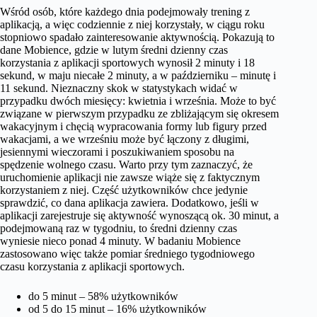
Wśród osób, które każdego dnia podejmowały trening z
aplikacją, a więc codziennie z niej korzystały, w ciągu roku
stopniowo spadało zainteresowanie aktywnością. Pokazują to
dane Mobience, gdzie w lutym średni dzienny czas
korzystania z aplikacji sportowych wynosił 2 minuty i 18
sekund, w maju niecałe 2 minuty, a w październiku – minutę i
11 sekund. Nieznaczny skok w statystykach widać w
przypadku dwóch miesięcy: kwietnia i września. Może to być
związane w pierwszym przypadku ze zbliżającym się okresem
wakacyjnym i chęcią wypracowania formy lub figury przed
wakacjami, a we wrześniu może być łączony z długimi,
jesiennymi wieczorami i poszukiwaniem sposobu na
spędzenie wolnego czasu. Warto przy tym zaznaczyć, że
uruchomienie aplikacji nie zawsze wiąże się z faktycznym
korzystaniem z niej. Część użytkowników chce jedynie
sprawdzić, co dana aplikacja zawiera. Dodatkowo, jeśli w
aplikacji zarejestruje się aktywność wynoszącą ok. 30 minut, a
podejmowaną raz w tygodniu, to średni dzienny czas
wyniesie nieco ponad 4 minuty. W badaniu Mobience
zastosowano więc także pomiar średniego tygodniowego
czasu korzystania z aplikacji sportowych.
do 5 minut – 58% użytkowników
od 5 do 15 minut – 16% użytkowników