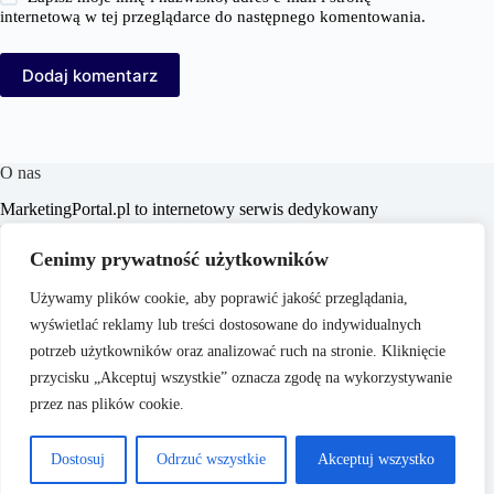
internetową w tej przeglądarce do następnego komentowania.
Dodaj komentarz
O nas
MarketingPortal.pl to internetowy serwis dedykowany
profesjonalistom i entuzjastom branży marketingowej,
oferujący szeroki wachlarz informacji, analiz oraz
Cenimy prywatność użytkowników
praktycznych porad z zakresu marketingu, biznesu, e-
commerce, SEO/SEM, content marketingu i mediów
Używamy plików cookie, aby poprawić jakość przeglądania,
społecznościowych. Portal ma na celu wspieranie czytelników
wyświetlać reklamy lub treści dostosowane do indywidualnych
w poszerzaniu wiedzy i doskonaleniu umiejętności,
dostarczając aktualnych treści dostosowanych do dynamicznie
potrzeb użytkowników oraz analizować ruch na stronie. Kliknięcie
zmieniającego się rynku.
przycisku „Akceptuj wszystkie” oznacza zgodę na wykorzystywanie
przez nas plików cookie.
Dostosuj
Odrzuć wszystkie
Akceptuj wszystko
Copyright © 2026 -