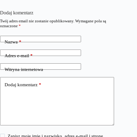
Dodaj komentarz
Twój adres email nie zostanie opublikowany.
Wymagane pola są
oznaczone
*
Nazwa
*
Adres e-mail
*
Witryna internetowa
Dodaj komentarz
*
Zapisz moje imię i nazwisko, adres e-mail i stronę