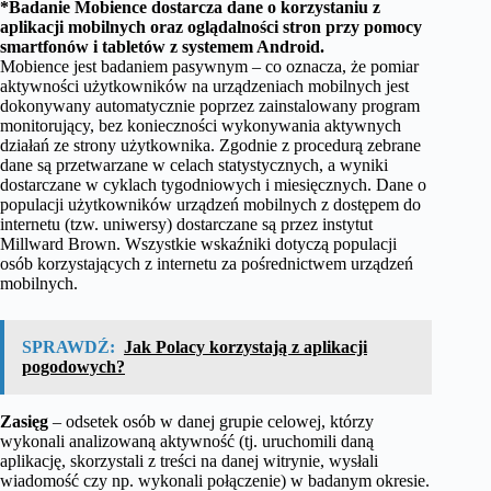
*Badanie Mobience dostarcza dane o korzystaniu z
aplikacji mobilnych oraz oglądalności stron przy pomocy
smartfonów i tabletów z systemem Android.
Mobience jest badaniem pasywnym – co oznacza, że pomiar
aktywności użytkowników na urządzeniach mobilnych jest
dokonywany automatycznie poprzez zainstalowany program
monitorujący, bez konieczności wykonywania aktywnych
działań ze strony użytkownika. Zgodnie z procedurą zebrane
dane są przetwarzane w celach statystycznych, a wyniki
dostarczane w cyklach tygodniowych i miesięcznych. Dane o
populacji użytkowników urządzeń mobilnych z dostępem do
internetu (tzw. uniwersy) dostarczane są przez instytut
Millward Brown. Wszystkie wskaźniki dotyczą populacji
osób korzystających z internetu za pośrednictwem urządzeń
mobilnych.
SPRAWDŹ:
Jak Polacy korzystają z aplikacji
pogodowych?
Zasięg
– odsetek osób w danej grupie celowej, którzy
wykonali analizowaną aktywność (tj. uruchomili daną
aplikację, skorzystali z treści na danej witrynie, wysłali
wiadomość czy np. wykonali połączenie) w badanym okresie.