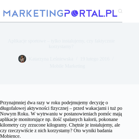
Przejdź
do
treści
Aplikacje sportowe – tylko instalujemy, czy faktycznie
korzystamy?
Katarzyna Leśniewska
19 lutego 2016
Mobile Marketing
Przynajmniej dwa razy w roku podejmujemy decyzję o
długofalowej aktywności fizycznej – przed wakacjami i tuż po
Nowym Roku. W wytrwaniu w postanowieniach pomóc mają
aplikacje monitorujące np. ilość spalanych kalorii, pokonane
kilometry czy zrzucone kilogramy. Chętnie je instalujemy, ale
czy rzeczywiście z nich korzystamy? Oto wyniki badania
Mobience.