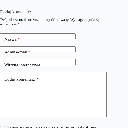
Dodaj komentarz
Twój adres email nie zostanie opublikowany.
Wymagane pola są
oznaczone
*
Nazwa
*
Adres e-mail
*
Witryna internetowa
Dodaj komentarz
*
Zapisz moje imię i nazwisko, adres e-mail i stronę