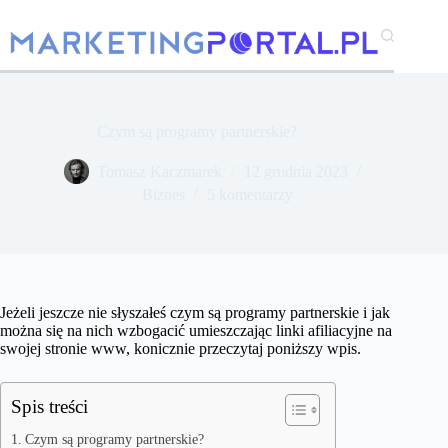
Przejdź
do
treści
Czym są programy partnerskie?
Tomasz Kaczmarek
12 grudnia 2023
Biznes
5 komentarzy
Jeżeli jeszcze nie słyszałeś czym są programy partnerskie i jak
można się na nich wzbogacić umieszczając linki afiliacyjne na
swojej stronie www, konicznie przeczytaj poniższy wpis.
Spis treści
Czym są programy partnerskie?