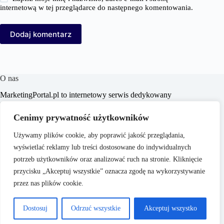
internetową w tej przeglądarce do następnego komentowania.
Dodaj komentarz
O nas
MarketingPortal.pl to internetowy serwis dedykowany
profesjonalistom i entuzjastom branży marketingowej,
oferujący szeroki wachlarz informacji, analiz oraz
Cenimy prywatność użytkowników
praktycznych porad z zakresu marketingu, biznesu, e-
commerce, SEO/SEM, content marketingu i mediów
Używamy plików cookie, aby poprawić jakość przeglądania,
społecznościowych. Portal ma na celu wspieranie czytelników
wyświetlać reklamy lub treści dostosowane do indywidualnych
w poszerzaniu wiedzy i doskonaleniu umiejętności,
dostarczając aktualnych treści dostosowanych do dynamicznie
potrzeb użytkowników oraz analizować ruch na stronie. Kliknięcie
zmieniającego się rynku.
przycisku „Akceptuj wszystkie” oznacza zgodę na wykorzystywanie
przez nas plików cookie.
Dostosuj
Odrzuć wszystkie
Akceptuj wszystko
Copyright © 2026 -