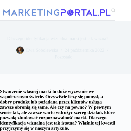
Przejdź
do
treści
Dlaczego identyfikacja wizualna marki jest tak ważna?
Ewa Sobolewska
24 października 2022
Pozostałe
Stworzenie własnej marki to duże wyzwanie we
współczesnym świecie. Oczywiście liczy się pomysł, a
dobry produkt lub pożądana przez klientów usługa
zawsze obronią się same. Ale czy na pewno? W pewnym
sensie tak, ale zawsze warto wdrożyć szereg działań, które
pozwolą zbudować rozpoznawalność marki. Dlaczego
identyfikacja wizualna jest tak istotna? Właśnie tej kwestii
przyjrzymy się w naszym artykule.