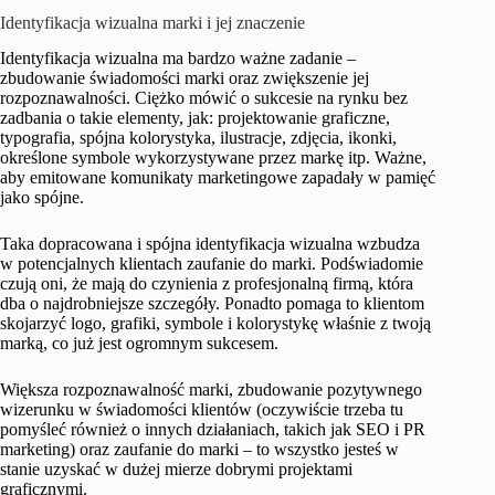
Identyfikacja wizualna marki i jej znaczenie
Identyfikacja wizualna ma bardzo ważne zadanie –
zbudowanie świadomości marki oraz zwiększenie jej
rozpoznawalności. Ciężko mówić o sukcesie na rynku bez
zadbania o takie elementy, jak: projektowanie graficzne,
typografia, spójna kolorystyka, ilustracje, zdjęcia, ikonki,
określone symbole wykorzystywane przez markę itp. Ważne,
aby emitowane komunikaty marketingowe zapadały w pamięć
jako spójne.
Taka dopracowana i spójna identyfikacja wizualna wzbudza
w potencjalnych klientach zaufanie do marki. Podświadomie
czują oni, że mają do czynienia z profesjonalną firmą, która
dba o najdrobniejsze szczegóły. Ponadto pomaga to klientom
skojarzyć logo, grafiki, symbole i kolorystykę właśnie z twoją
marką, co już jest ogromnym sukcesem.
Większa rozpoznawalność marki, zbudowanie pozytywnego
wizerunku w świadomości klientów (oczywiście trzeba tu
pomyśleć również o innych działaniach, takich jak SEO i PR
marketing) oraz zaufanie do marki – to wszystko jesteś w
stanie uzyskać w dużej mierze dobrymi projektami
graficznymi.