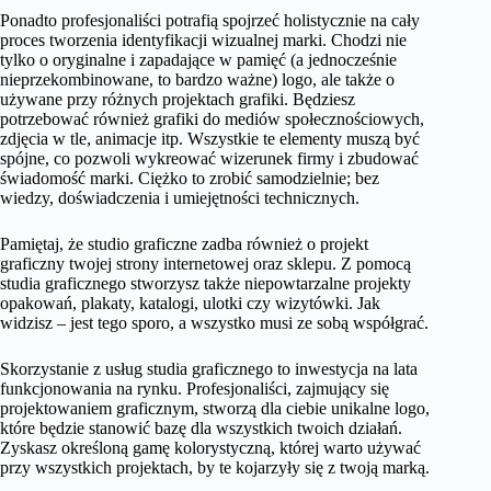
Ponadto profesjonaliści potrafią spojrzeć holistycznie na cały
proces tworzenia identyfikacji wizualnej marki. Chodzi nie
tylko o oryginalne i zapadające w pamięć (a jednocześnie
nieprzekombinowane, to bardzo ważne) logo, ale także o
używane przy różnych projektach grafiki. Będziesz
potrzebować również grafiki do mediów społecznościowych,
zdjęcia w tle, animacje itp. Wszystkie te elementy muszą być
spójne, co pozwoli wykreować wizerunek firmy i zbudować
świadomość marki. Ciężko to zrobić samodzielnie; bez
wiedzy, doświadczenia i umiejętności technicznych.
Pamiętaj, że studio graficzne zadba również o projekt
graficzny twojej strony internetowej oraz sklepu. Z pomocą
studia graficznego stworzysz także niepowtarzalne projekty
opakowań, plakaty, katalogi, ulotki czy wizytówki. Jak
widzisz – jest tego sporo, a wszystko musi ze sobą współgrać.
Skorzystanie z usług studia graficznego to inwestycja na lata
funkcjonowania na rynku. Profesjonaliści, zajmujący się
projektowaniem graficznym, stworzą dla ciebie unikalne logo,
które będzie stanowić bazę dla wszystkich twoich działań.
Zyskasz określoną gamę kolorystyczną, której warto używać
przy wszystkich projektach, by te kojarzyły się z twoją marką.