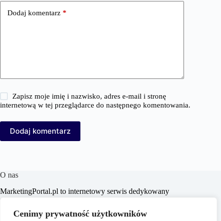
Dodaj komentarz
*
Zapisz moje imię i nazwisko, adres e-mail i stronę
internetową w tej przeglądarce do następnego komentowania.
Dodaj komentarz
O nas
MarketingPortal.pl to internetowy serwis dedykowany
profesjonalistom i entuzjastom branży marketingowej,
oferujący szeroki wachlarz informacji, analiz oraz
Cenimy prywatność użytkowników
praktycznych porad z zakresu marketingu, biznesu, e-