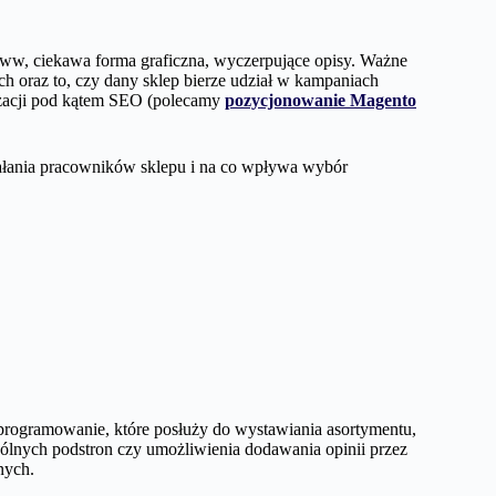
www, ciekawa forma graficzna, wyczerpujące opisy. Ważne
ch oraz to, czy dany sklep bierze udział w kampaniach
izacji pod kątem SEO (polecamy
pozycjonowanie Magento
iałania pracowników sklepu i na co wpływa wybór
programowanie, które posłuży do wystawiania asortymentu,
gólnych podstron czy umożliwienia dodawania opinii przez
nych.