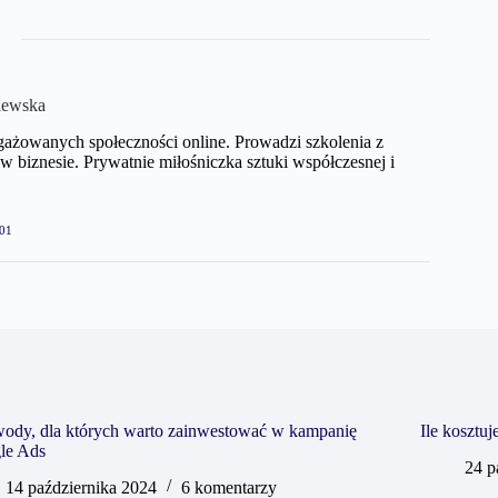
iewska
gażowanych społeczności online. Prowadzi szkolenia z
biznesie. Prywatnie miłośniczka sztuki współczesnej i
01
wody, dla których warto zainwestować w kampanię
Ile kosztu
le Ads
24 p
14 października 2024
6 komentarzy