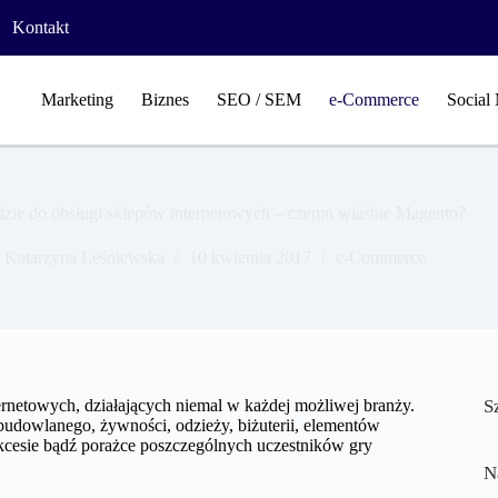
Kontakt
Marketing
Biznes
SEO / SEM
e-Commerce
Social
dzie do obsługi sklepów internetowych – czemu właśnie Magento?
Katarzyna Leśniewska
10 kwietnia 2017
e-Commerce
ternetowych, działających niemal w każdej możliwej branży.
S
budowlanego, żywności, odzieży, biżuterii, elementów
kcesie bądź porażce poszczególnych uczestników gry
N