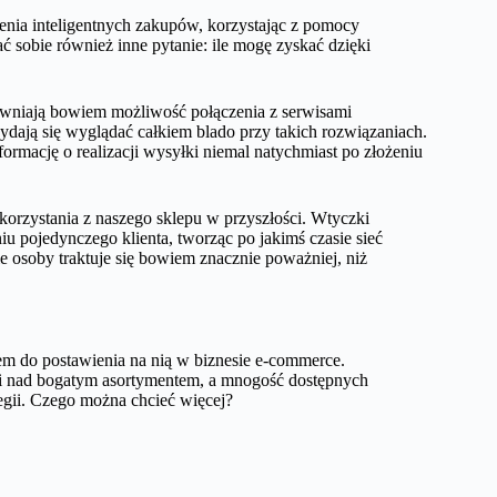
nia inteligentnych zakupów, korzystając z pomocy
 sobie również inne pytanie: ile mogę zyskać dzięki
wniają bowiem możliwość połączenia z serwisami
dają się wyglądać całkiem blado przy takich rozwiązaniach.
formację o realizacji wysyłki niemal natychmiast po złożeniu
orzystania z naszego sklepu w przyszłości. Wtyczki
iu pojedynczego klienta, tworząc po jakimś czasie sieć
 osoby traktuje się bowiem znacznie poważniej, niż
m do postawienia na nią w biznesie e-commerce.
li nad bogatym asortymentem, a mnogość dostępnych
tegii. Czego można chcieć więcej?