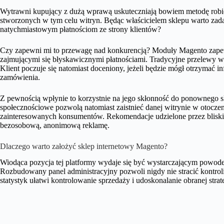
Wytrawni kupujący z dużą wprawą uskuteczniają bowiem metodę robie
stworzonych w tym celu witryn. Będąc właścicielem sklepu warto zadać
natychmiastowym płatnościom ze strony klientów?
Czy zapewni mi to przewagę nad konkurencją? Moduły Magento zape
zajmującymi się błyskawicznymi płatnościami. Tradycyjne przelewy wy
Klient poczuje się natomiast doceniony, jeżeli będzie mógł otrzymać in
zamówienia.
Z pewnością wpłynie to korzystnie na jego skłonność do ponownego sk
społecznościowe pozwolą natomiast zaistnieć danej witrynie w otoczen
zainteresowanych konsumentów. Rekomendacje udzielone przez bliskie
bezosobową, anonimową reklamę.
Dlaczego warto założyć sklep internetowy Magento?
Wiodąca pozycja tej platformy wydaje się być wystarczającym powode
Rozbudowany panel administracyjny pozwoli nigdy nie stracić kontro
statystyk ułatwi kontrolowanie sprzedaży i udoskonalanie obranej stra