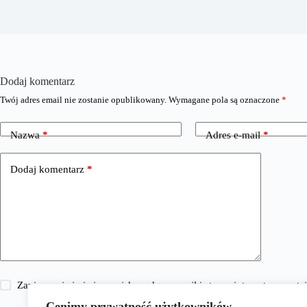
Dodaj komentarz
Twój adres email nie zostanie opublikowany.
Wymagane pola są oznaczone
*
Nazwa
*
Adres e-mail
*
Dodaj komentarz
*
Zapisz moje imię i nazwisko, adres e-mail i stronę internetową w 
Cenimy prywatność użytkowników