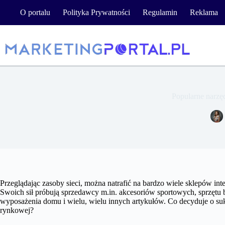
Przejdź
O portalu
Polityka Prywatności
Regulamin
Reklama
do
treści
Popularne narzę
Przeglądając zasoby sieci, można natrafić na bardzo wiele sklepów in
Swoich sił próbują sprzedawcy m.in. akcesoriów sportowych, sprzętu 
wyposażenia domu i wielu, wielu innych artykułów. Co decyduje o su
rynkowej?