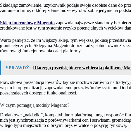
Składając zamówienie, użytkownik podaje swoje osobiste dane do prz
zaufaniem firmę, o której zdanie może wyrobić sobie jedynie na podsta
Sklep internetowy Magento
zapewnia najwyższe standardy bezpiecze
zredukowane jest w tym systemie ryzyko potencjalnych wycieków dan
Warto pamiętać, że im większy sklep, tym większą pokusę przedstawia
granic etycznych. Sklepy na Magento dobrze radzą sobie również z sze
równowagi funkcjonowania całej platformy.
SPRAWDŹ:
Dlaczego przedsiębiorcy wybierają platformę Ma
Prawidłowa prezentacja towarów będzie możliwa zarówno na tradycyjn
wsparciu optymalizacji, zapewnianemu przez twórców systemu. Dodatk
poszerzających dostępne funkcjonalności.
W czym pomagają moduły Magento?
Dodatkowe „nakładki”, kompatybilne z platformą, mogą wspomóc fun
nich jest synchronizacja z porównywarkami cen i serwisami gromadz
w tego typu miejscach to olbrzymi oręż w walce o pozycję rynkową.