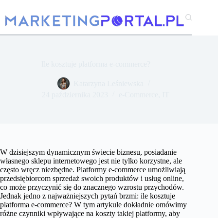
Przejdź
do
treści
Ile kosztuje platforma e-commerce?
Katarzyna Leśniewska
24 października 2023
e-Commerce
,
IT
W dzisiejszym dynamicznym świecie biznesu, posiadanie
własnego sklepu internetowego jest nie tylko korzystne, ale
często wręcz niezbędne. Platformy e-commerce umożliwiają
przedsiębiorcom sprzedaż swoich produktów i usług online,
co może przyczynić się do znacznego wzrostu przychodów.
Jednak jedno z najważniejszych pytań brzmi: ile kosztuje
platforma e-commerce? W tym artykule dokładnie omówimy
różne czynniki wpływające na koszty takiej platformy, aby