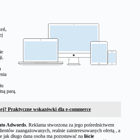
zeń,
ej
ie
i.
a
enia
iu
ną parą.
wej? Praktyczne wskazówki dla e-commerce
nto Adwords
. Reklama stworzona za jego pośrednictwem
lientów zaangażowanych, realnie zainteresowanych ofertą , a
enie jak długo dana osoba ma pozostawać na
liście