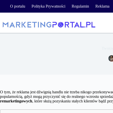
Przejdź
O portalu
Polityka Prywatności
Regulamin
Reklama
do
treści
Tworze
O tym, że reklama jest dźwignią handlu nie trzeba nikogo przekonyw
popularnością, gdyż mogą przyczynić się do realnego wzrostu sprzeda
remarketingowych
, które służą pozyskaniu stałych klientów bądź prz