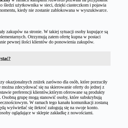
o śledzi użytkownika w sieci, dzięki ciasteczkom i pojawia
o momentu, kiedy nie zostanie zablokowana w wyszukiwarce.
ły zakupów na stronie. W takiej sytuacji osoby kupujące są
plementarnych. Otrzymują zatem ofertę kupna w postaci
ie pewnej ilości klientów do ponowienia zakupów.
ystać?
y okazjonalnych zniżek zarówno dla osób, które porzuciły
e można zdecydować się na skierowanie oferty do jednej z
tawie preferencji klientów,którym oferowane są produkty
m. Osobną grupę mogą stanowić osoby, które subskrybują
społecznościowym. W ramach tego kanału komunikacji zostaną
dą wyświetlać się ilekroć zalogują się na swoje konto.
 osoby oglądające w sklepie zakładkę z nowościami.