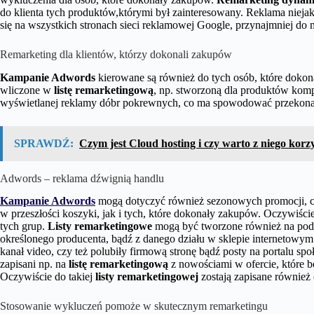
do klienta tych produktów,którymi był zainteresowany. Reklama niejak
się na wszystkich stronach sieci reklamowej Google, przynajmniej d
Remarketing dla klientów, którzy dokonali zakupów
Kampanie Adwords
kierowane są również do tych osób, które dokona
wliczone w
listę remarketingową
, np. stworzoną dla produktów kom
wyświetlanej reklamy dóbr pokrewnych, co ma spowodować przekonan
SPRAWDŹ:
Czym jest Cloud hosting i czy warto z niego korz
Adwords – reklama dźwignią handlu
Kampanie Adwords
mogą dotyczyć również sezonowych promocji, cz
w przeszłości koszyki, jak i tych, które dokonały zakupów. Oczywiści
tych grup.
Listy remarketingowe
mogą być tworzone również na pods
określonego producenta, bądź z danego działu w sklepie internetowy
kanał video, czy też polubiły firmową stronę bądź posty na portalu 
zapisani np. na
listę remarketingową
z nowościami w ofercie, które bę
Oczywiście do takiej
listy remarketingowej
zostają zapisane również
Stosowanie wykluczeń pomoże w skutecznym remarketingu