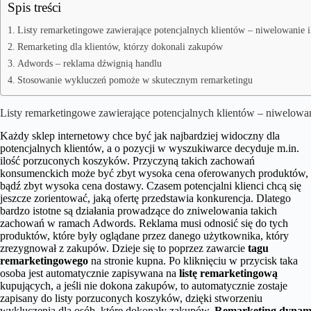
Spis treści
Listy remarketingowe zawierające potencjalnych klientów – niwelowanie 
Remarketing dla klientów, którzy dokonali zakupów
Adwords – reklama dźwignią handlu
Stosowanie wykluczeń pomoże w skutecznym remarketingu
Listy remarketingowe zawierające potencjalnych klientów – niwelowa
Każdy sklep internetowy chce być jak najbardziej widoczny dla
potencjalnych klientów, a o pozycji w wyszukiwarce decyduje m.in.
ilość porzuconych koszyków. Przyczyną takich zachowań
konsumenckich może być zbyt wysoka cena oferowanych produktów,
bądź zbyt wysoka cena dostawy. Czasem potencjalni klienci chcą się
jeszcze zorientować, jaką ofertę przedstawia konkurencja. Dlatego
bardzo istotne są działania prowadzące do zniwelowania takich
zachowań w ramach Adwords. Reklama musi odnosić się do tych
produktów, które były oglądane przez danego użytkownika, który
zrezygnował z zakupów. Dzieje się to poprzez zawarcie
tagu
remarketingowego
na stronie kupna. Po kliknięciu w przycisk taka
osoba jest automatycznie zapisywana na
listę remarketingową
kupujących, a jeśli nie dokona zakupów, to automatycznie zostaje
zapisany do listy porzuconych koszyków, dzięki stworzeniu
wykluczenia dla osób, które dokonały zakupów.
Remarketing dynam