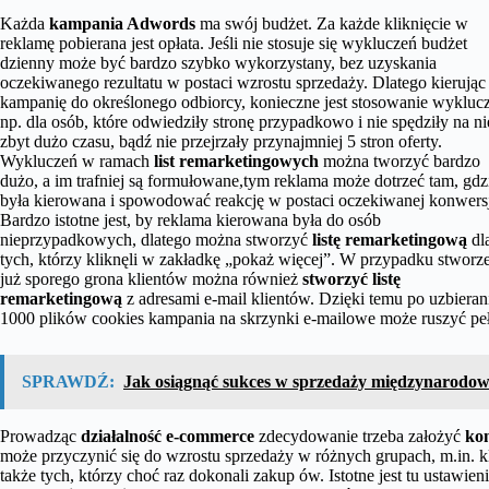
Każda
kampania Adwords
ma swój budżet. Za każde kliknięcie w
reklamę pobierana jest opłata. Jeśli nie stosuje się wykluczeń budżet
dzienny może być bardzo szybko wykorzystany, bez uzyskania
oczekiwanego rezultatu w postaci wzrostu sprzedaży. Dlatego kierując
kampanię do określonego odbiorcy, konieczne jest stosowanie wykluc
np. dla osób, które odwiedziły stronę przypadkowo i nie spędziły na ni
zbyt dużo czasu, bądź nie przejrzały przynajmniej 5 stron oferty.
Wykluczeń w ramach
list remarketingowych
można tworzyć bardzo
dużo, a im trafniej są formułowane,tym reklama może dotrzeć tam, gdz
była kierowana i spowodować reakcję w postaci oczekiwanej konwersj
Bardzo istotne jest, by reklama kierowana była do osób
nieprzypadkowych, dlatego można stworzyć
listę remarketingową
dl
tych, którzy kliknęli w zakładkę „pokaż więcej”. W przypadku stworz
już sporego grona klientów można również
stworzyć listę
remarketingową
z adresami e-mail klientów. Dzięki temu po uzbieran
1000 plików cookies kampania na skrzynki e-mailowe może ruszyć peł
SPRAWDŹ:
Jak osiągnąć sukces w sprzedaży międzynarodo
Prowadząc
działalność e-commerce
zdecydowanie trzeba założyć
ko
może przyczynić się do wzrostu sprzedaży w różnych grupach, m.in. k
także tych, którzy choć raz dokonali zakup ów. Istotne jest tu ustawi