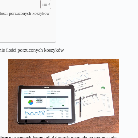
ilości porzuconych koszyków
nie ilości porzuconych koszyków
iczny
w ramach kampanii Adwords pozwala na przypisanie