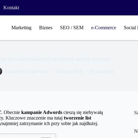
Kontakt
Marketing
Biznes
SEO / SEM
e-Commerce
Social
nie list remarketingowych na różnych etapach sprzedaży
Katarzyna Leśniewska
4 lutego 2018
e-Commerce
ać. Obecnie
kampanie Adwords
cieszą się niebywałą
S
ży. Kluczowe znaczenie ma tutaj
tworzenie list
ynajmniej zatrzymanie ich przy sobie jak najdłużej.
N