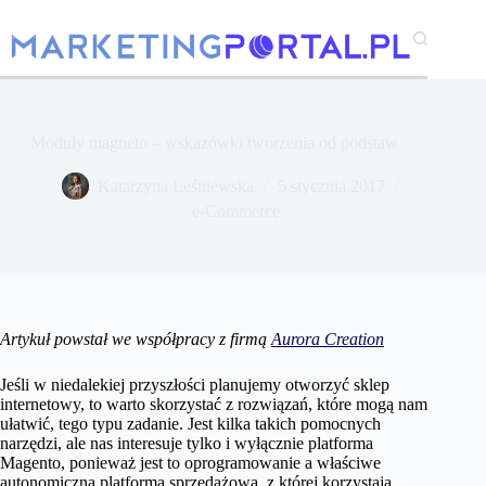
Przejdź
do
treści
Moduły magneto – wskazówki tworzenia od podstaw
Katarzyna Leśniewska
5 stycznia 2017
e-Commerce
Artykuł powstał we współpracy z firmą
Aurora Creation
Jeśli w niedalekiej przyszłości planujemy otworzyć sklep
internetowy, to warto skorzystać z rozwiązań, które mogą nam
ułatwić, tego typu zadanie. Jest kilka takich pomocnych
narzędzi, ale nas interesuje tylko i wyłącznie platforma
Magento, ponieważ jest to oprogramowanie a właściwe
autonomiczna platforma sprzedażowa, z której korzystają