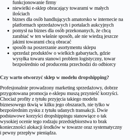
funkcjonowanie firmy
niewielki e-sklep obracający towarami w małych
ilościach
biznes dla osób handlujących amatorsko w internecie na
platformach sprzedażowych i portalach aukcyjnych
pomysł na biznes dla osób przekonanych, że chcą
zarabiać w ten właśnie sposób, ale nie wiedzą jeszcze
jakimi towarami chcą obracać
sposób na poszerzanie asortymentu sklepu
sprzedaż produktów o wielkich gabarytach, gdzie
wysyłka towaru stanowi problem logistyczny, towar
bezpośrednio od producenta przechodzi do odbiorcy
Czy warto otworzyć sklep w modelu dropshipping?
Profesjonalnie prowadzony marketing sprzedażowy, dobrze
przygotowana promocja e-sklepu muszą przynieść korzyści.
Chociaż profity z tytułu przyjęcia takiego modelu
biznesowego tkwią w kilku jego obszarach, nie tylko w
bezpośrednim zysku z tytułu udanych transakcji. Dwie
podstawowe korzyści dropshippingu stanowiące o tak
wysokiej ocenie tego rodzaju przedsiębiorstwa to brak
konieczności alokacji środków w towarze oraz systematyczny
i pewny przepływ pieniądza.