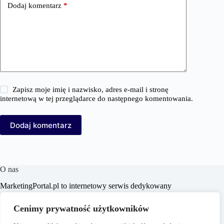
Dodaj komentarz
*
Zapisz moje imię i nazwisko, adres e-mail i stronę
internetową w tej przeglądarce do następnego komentowania.
Dodaj komentarz
O nas
MarketingPortal.pl to internetowy serwis dedykowany
profesjonalistom i entuzjastom branży marketingowej,
oferujący szeroki wachlarz informacji, analiz oraz
Cenimy prywatność użytkowników
praktycznych porad z zakresu marketingu, biznesu, e-
commerce, SEO/SEM, content marketingu i mediów