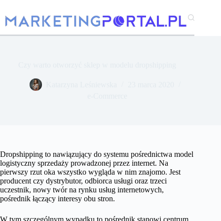
Przejdź
do
treści
Czy warto otworzyć sklep w modelu dropshipping
Katarzyna Leśniewska
23 marca 2020
e-Commerce
Dropshipping to nawiązujący do systemu pośrednictwa model
logistyczny sprzedaży prowadzonej przez internet. Na
pierwszy rzut oka wszystko wygląda w nim znajomo. Jest
producent czy dystrybutor, odbiorca usługi oraz trzeci
uczestnik, nowy twór na rynku usług internetowych,
pośrednik łączący interesy obu stron.
W tym szczególnym wypadku to pośrednik stanowi centrum