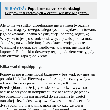
SPRAWDŹ:
Popularne narzędzie do obsługi
sklepów internetowych – czemu właśnie Magento?
Ale to nie wszystko, dropshipping nie wymaga tworzenia
zaplecza magazynowego, całego systemu wydawania towaru,
jego pakowania, dbania o dystrybucję, ochronę, logistykę.
Wszystko to jest po stronie dostawcy, a przedsiębiorca może
skupić się na zupełnie innych aspektach swojego biznesu.
Właściciel e-sklepu, aby handlować towarem, nie musi go
kupować. Rachunki u dostawcy reguluje dopiero wtedy, gdy
sam otrzyma zapłatę od klienta.
Kilka wad dropshippingu
Ponieważ nie istnieje model biznesowy bez wad, również ten
posiada ich kilka. Pierwszą z nich jest ograniczony wpływ
właściciela e-sklepu na terminowość wysyłki towaru.
Przedsiębiorca może ją tylko śledzić z daleka i wywierać
nacisk w przypadku komplikacji, nie nadzoruje go jednak
bezpośrednio i nie ma narzędzi do ulepszenia tej części
transakcji. Jeżeli dostawcą towarów jest nie producent, ale
dystrybutor, np. hurtownia, może się okazać, że towar
zamówiony przez klienta został już wyprzedany i nie ma