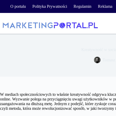
Przejdź
O portalu
Polityka Prywatności
Regulamin
Reklama
do
treści
Kreatywność w socia
Tomasz
W mediach społecznościowych to właśnie kreatywność odgrywa klucz
online. Wyzwanie polega na przyciągnięciu uwagi użytkowników w prz
zaangażowania na dłuższą metę. Jednym z podejść, które zyskuje coraz
czyli metoda, która może rewolucjonizować sposób, w jaki tworzymy i