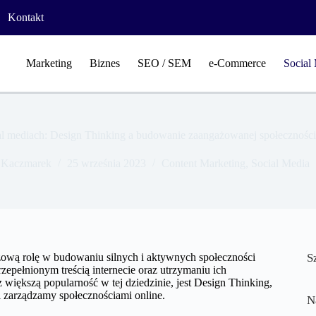
Kontakt
Marketing
Biznes
SEO / SEM
e-Commerce
Social
l mediach: Design Thinking a budowanie zaangażowanej społeczności
 Kaczmarek
25 września 2023
Content Marketing
,
Social Media
ową rolę w budowaniu silnych i aktywnych społeczności
S
epełnionym treścią internecie oraz utrzymaniu ich
 większą popularność w tej dziedzinie, jest Design Thinking,
 zarządzamy społecznościami online.
N