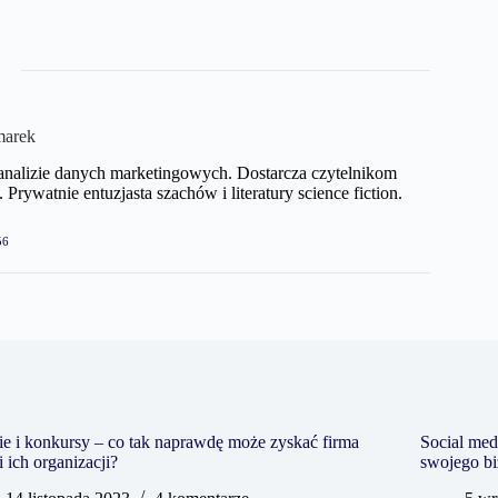
marek
analizie danych marketingowych. Dostarcza czytelnikom
ywatnie entuzjasta szachów i literatury science fiction.
56
ie i konkursy – co tak naprawdę może zyskać firma
Social medi
i ich organizacji?
swojego b