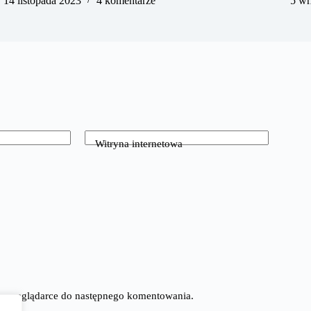
14 listopada 2023
4 komentarze
5 wr
Witryna internetowa
tej przeglądarce do następnego komentowania.