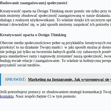
Budowanie zaangażowanej społeczności
Kreatywność oparta na Design Thinking może pomóc nie tylko przy two
nim możemy zbudować społeczność zaangażowaną w nasze działania. Jak
dialogu z realnymi użytkownikami. To właśnie dzięki ich szczerym o
temat i dowiedzieć się, w jaki sposób możemy zaspokoić ich potrzeby i
Kreatywność oparta o Design Thinking
Obecnie media społecznościowe pełne są przykładów kreatywnych rozwi
przełożyć to na działanie Twojej marki i w jaki sposób można je dos
nie polega już tylko na tworzeniu ładnych grafik czy zabawnych post
poza standardowe ramy i naprawdę zrozumieć naszą społeczność, tworzą
budują trwałe relacje i zaangażowanie. To właśnie ta holistyczna persp
przyszłość social mediów.
SPRAWDŹ:
Marketing na Instagramie. Jak wypromować się w
Jeśli potrzebujesz pomocy ze zbudowaniem strategii komunikacji Two
kontaktu
. Nasz zespół chętnie Ci w tym pomoże.