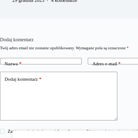
29 grudnia 2023
4 komentarze
Dodaj komentarz
Twój adres email nie zostanie opublikowany.
Wymagane pola są oznaczone
*
Nazwa
*
Adres e-mail
*
Dodaj komentarz
*
Zapisz moje imię i nazwisko, adres e-mail i stronę internetową w 