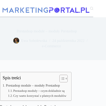
Przejdź
do
treści
Prestashop module – moduły Prestashop
Ewa Sobolewska
24 października 2022
e-Commerce
Spis treści
Prestashop module – moduły Prestashop
Prestashop moduły – czym dokładnie są
Czy warto korzystać z płatnych modułów