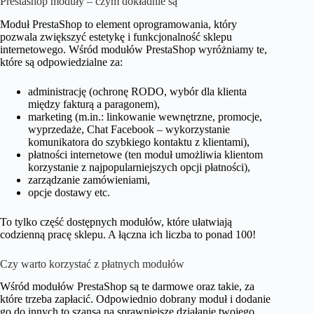
Prestashop moduły – czym dokładnie są
Moduł PrestaShop to element oprogramowania, który
pozwala zwiększyć estetykę i funkcjonalność sklepu
internetowego. Wśród modułów PrestaShop wyróżniamy te,
które są odpowiedzialne za:
administrację (ochronę RODO, wybór dla klienta
między fakturą a paragonem),
marketing (m.in.: linkowanie wewnętrzne, promocje,
wyprzedaże, Chat Facebook – wykorzystanie
komunikatora do szybkiego kontaktu z klientami),
płatności internetowe (ten moduł umożliwia klientom
korzystanie z najpopularniejszych opcji płatności),
zarządzanie zamówieniami,
opcje dostawy etc.
To tylko część dostępnych modułów, które ułatwiają
codzienną pracę sklepu. A łączna ich liczba to ponad 100!
Czy warto korzystać z płatnych modułów
Wśród modułów PrestaShop są te darmowe oraz takie, za
które trzeba zapłacić. Odpowiednio dobrany moduł i dodanie
go do innych to szansa na sprawniejsze działanie twojego