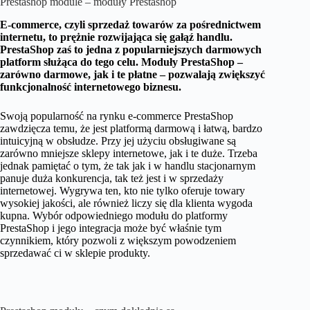
Prestashop module – moduły Prestashop
E-commerce, czyli sprzedaż towarów za pośrednictwem
internetu, to prężnie rozwijająca się gałąź handlu.
PrestaShop zaś to jedna z popularniejszych darmowych
platform służąca do tego celu. Moduły PrestaShop –
zarówno darmowe, jak i te płatne – pozwalają zwiększyć
funkcjonalność internetowego biznesu.
Swoją popularność na rynku e-commerce PrestaShop
zawdzięcza temu, że jest platformą darmową i łatwą, bardzo
intuicyjną w obsłudze. Przy jej użyciu obsługiwane są
zarówno mniejsze sklepy internetowe, jak i te duże. Trzeba
jednak pamiętać o tym, że tak jak i w handlu stacjonarnym
panuje duża konkurencja, tak też jest i w sprzedaży
internetowej. Wygrywa ten, kto nie tylko oferuje towary
wysokiej jakości, ale również liczy się dla klienta wygoda
kupna. Wybór odpowiedniego modułu do platformy
PrestaShop i jego integracja może być właśnie tym
czynnikiem, który pozwoli z większym powodzeniem
sprzedawać ci w sklepie produkty.