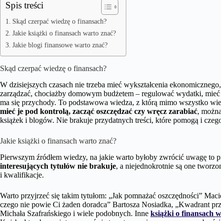
Spis treści
Skąd czerpać wiedzę o finansach?
Jakie książki o finansach warto znać?
Jakie blogi finansowe warto znać?
Skąd czerpać wiedzę o finansach?
W dzisiejszych czasach nie trzeba mieć wykształcenia ekonomicznego, 
zarządzać, chociażby domowym budżetem – regulować wydatki, mieć na
ma się przychody. To podstawowa wiedza, z którą mimo wszystko wi
mieć je pod kontrolą, zacząć oszczędzać czy wręcz zarabiać
, można
książek i blogów. Nie brakuje przydatnych treści, które pomogą i czeg
Jakie książki o finansach warto znać?
Pierwszym źródłem wiedzy, na jakie warto byłoby zwrócić uwagę to
interesujących tytułów nie brakuje
, a niejednokrotnie są one tworz
i kwalifikacje.
Warto przyjrzeć się takim tytułom: „Jak pomnażać oszczędności” Maci
czego nie powie Ci żaden doradca” Bartosza Nosiadka, „Kwadrant pr
Michała Szafrańskiego i wiele podobnych. Inne
książki o finansach 