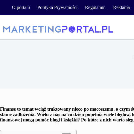
Przejdź
O portalu
Polityka Prywatności
Regulamin
Reklama
do
treści
B
Finanse to temat wciąż traktowany nieco po macoszemu, o czym świ
stanie zadłużenia. Wielu z nas na co dzień popełnia wiele błędów
finansowej mogą pomóc blogi i książki? Po które z nich warto się