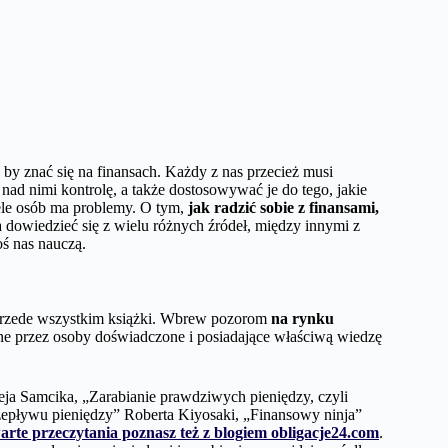
by znać się na finansach. Każdy z nas przecież musi
d nimi kontrolę, a także dostosowywać je do tego, jakie
ele osób ma problemy. O tym,
jak radzić sobie z finansami,
 dowiedzieć się z wielu różnych źródeł, między innymi z
oś nas nauczą.
 przede wszystkim książki. Wbrew pozorom
na rynku
one przez osoby doświadczone i posiadające właściwą wiedzę
eja Samcika, „Zarabianie prawdziwych pieniędzy, czyli
zepływu pieniędzy” Roberta Kiyosaki, „Finansowy ninja”
warte przeczytania poznasz też z blogiem obligacje24.com
.