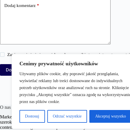
Dodaj komentarz
*
Zapisz moje imię i nazwisko, adres e-mail i stronę internetową w 
Cenimy prywatność użytkowników
Dodaj komentarz
Używamy plików cookie, aby poprawić jakość przeglądania,
wyświetlać reklamy lub treści dostosowane do indywidualnych
potrzeb użytkowników oraz analizować ruch na stronie. Kliknięcie
przycisku „Akceptuj wszystkie” oznacza zgodę na wykorzystywani
przez nas plików cookie.
O nas
Dostosuj
Odrzuć wszystkie
Akceptuj wszystko
MarketingPortal.pl to internetowy serwis dedykowany profesjonalistom
szeroki wachlarz informacji, analiz oraz praktycznych porad z zakre
content marketingu i mediów społecznościowych. Portal ma na celu ws