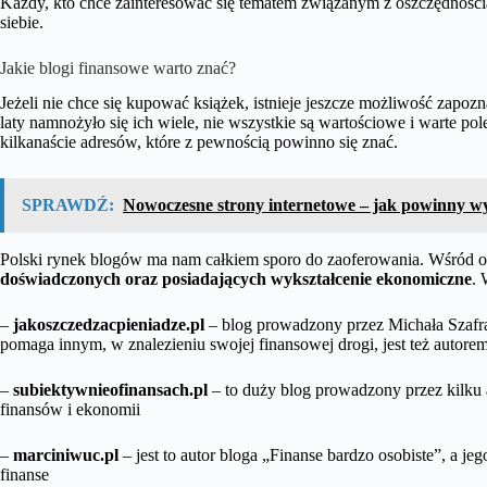
Każdy, kto chce zainteresować się tematem związanym z oszczędnością
siebie.
Jakie blogi finansowe warto znać?
Jeżeli nie chce się kupować książek, istnieje jeszcze możliwość zapozn
laty namnożyło się ich wiele, nie wszystkie są wartościowe i warte pole
kilkanaście adresów, które z pewnością powinno się znać.
SPRAWDŹ:
Nowoczesne strony internetowe – jak powinny w
Polski rynek blogów ma nam całkiem sporo do zaoferowania. Wśród os
doświadczonych oraz posiadających wykształcenie ekonomiczne
. 
–
jakoszczedzacpieniadze.pl
– blog prowadzony przez Michała Szafrań
pomaga innym, w znalezieniu swojej finansowej drogi, jest też autore
–
subiektywnieofinansach.pl
– to duży blog prowadzony przez kilku 
finansów i ekonomii
–
marciniwuc.pl
– jest to autor bloga „Finanse bardzo osobiste”, a j
finanse