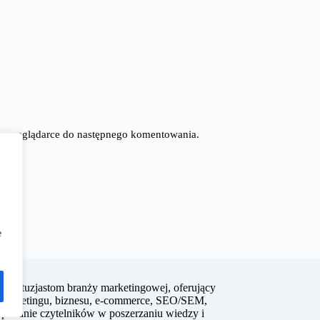
tej przeglądarce do następnego komentowania.
e
 i entuzjastom branży marketingowej, oferujący
su marketingu, biznesu, e-commerce, SEO/SEM,
pieranie czytelników w poszerzaniu wiedzy i