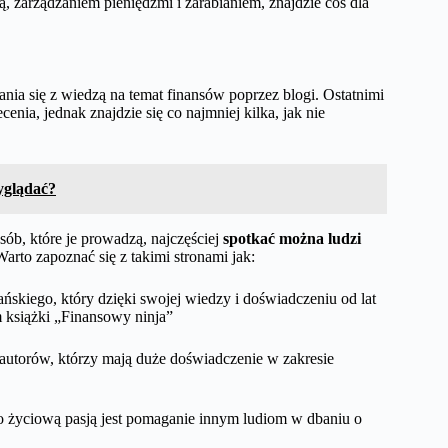
, zarządzaniem pieniędzmi i zarabianiem, znajdzie coś dla
ania się z wiedzą na temat finansów poprzez blogi. Ostatnimi
cenia, jednak znajdzie się co najmniej kilka, jak nie
yglądać?
ób, które je prowadzą, najczęściej
spotkać można ludzi
Warto zapoznać się z takimi stronami jak:
skiego, który dzięki swojej wiedzy i doświadczeniu od lat
m książki „Finansowy ninja”
autorów, którzy mają duże doświadczenie w zakresie
ego życiową pasją jest pomaganie innym ludiom w dbaniu o