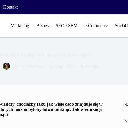
Kontakt
Marketing
Biznes
SEO / SEM
e-Commerce
Social
logi, książki o finansach, do których warto zajrzeć
Ewa Sobolewska
28 maja 2021
Pozostałe
adczy, chociażby fakt, jak wiele osób znajduje się w
S
, których można byłoby łatwo uniknąć. Jak w edukacji
gnąć?
N