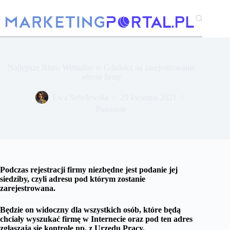
Przejdź
do
treści
Najlepsze Biuro Wirtualne w Gdańsku na zarejestrowanie
adresu firmy
Ewa Sobolewska
29 kwietnia 2021
Pozostałe
Podczas rejestracji firmy niezbędne jest podanie jej
siedziby, czyli adresu pod którym zostanie
zarejestrowana.
Będzie on widoczny dla wszystkich osób, które będą
chciały wyszukać firmę w Internecie oraz pod ten adres
zgłaszają się kontrole np. z Urzędu Pracy.