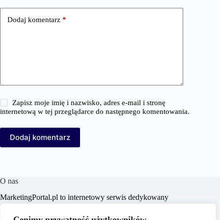
Dodaj komentarz
*
Zapisz moje imię i nazwisko, adres e-mail i stronę
internetową w tej przeglądarce do następnego komentowania.
Dodaj komentarz
O nas
MarketingPortal.pl to internetowy serwis dedykowany
profesjonalistom i entuzjastom branży marketingowej,
oferujący szeroki wachlarz informacji, analiz oraz
Cenimy prywatność użytkowników