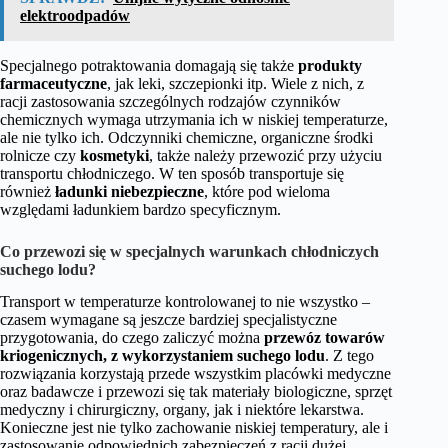
elektroodpadów
Specjalnego potraktowania domagają się także
produkty
farmaceutyczne
, jak leki, szczepionki itp. Wiele z nich, z
racji zastosowania szczególnych rodzajów czynników
chemicznych wymaga utrzymania ich w niskiej temperaturze,
ale nie tylko ich. Odczynniki chemiczne, organiczne środki
rolnicze czy
kosmetyki
, także należy przewozić przy użyciu
transportu chłodniczego. W ten sposób transportuje się
również
ładunki niebezpieczne
, które pod wieloma
względami ładunkiem bardzo specyficznym.
Co przewozi się w specjalnych warunkach chłodniczych
suchego lodu?
Transport w temperaturze kontrolowanej to nie wszystko –
czasem wymagane są jeszcze bardziej specjalistyczne
przygotowania, do czego zaliczyć można
przewóz towarów
kriogenicznych, z wykorzystaniem suchego lodu
. Z tego
rozwiązania korzystają przede wszystkim placówki medyczne
oraz badawcze i przewozi się tak materiały biologiczne, sprzęt
medyczny i chirurgiczny, organy, jak i niektóre lekarstwa.
Konieczne jest nie tylko zachowanie niskiej temperatury, ale i
zastosowanie odpowiednich zabezpieczeń z racji dużej