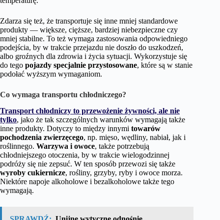
temperaturę.
Zdarza się też, że transportuje się inne mniej standardowe
produkty — większe, cięższe, bardziej niebezpieczne czy
mniej stabilne. To też wymaga zastosowania odpowiedniego
podejścia, by w trakcie przejazdu nie doszło do uszkodzeń,
albo groźnych dla zdrowia i życia sytuacji. Wykorzystuje się
do tego
pojazdy specjalnie przystosowane
, które są w stanie
podołać wyższym wymaganiom.
Co wymaga transportu chłodniczego?
Transport chłodniczy to przewożenie żywności, ale nie
tylko
, jako że tak szczególnych warunków wymagają także
inne produkty. Dotyczy to między innymi
towarów
pochodzenia zwierzęcego
, np. mięso, wędliny, nabiał, jak i
roślinnego.
Warzywa i owoce
, także potrzebują
chłodniejszego otoczenia, by w trakcie wielogodzinnej
podróży się nie zepsuć. W ten sposób przewozi się także
wyroby cukiernicze
, rośliny, grzyby, ryby i owoce morza.
Niektóre napoje alkoholowe i bezalkoholowe także tego
wymagają.
SPRAWDŹ:
Unijne wytyczne odnośnie