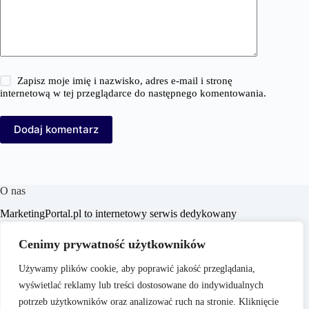
Zapisz moje imię i nazwisko, adres e-mail i stronę
internetową w tej przeglądarce do następnego komentowania.
Dodaj komentarz
O nas
MarketingPortal.pl to internetowy serwis dedykowany
profesjonalistom i entuzjastom branży marketingowej,
oferujący szeroki wachlarz informacji, analiz oraz
Cenimy prywatność użytkowników
praktycznych porad z zakresu marketingu, biznesu, e-
commerce, SEO/SEM, content marketingu i mediów
Używamy plików cookie, aby poprawić jakość przeglądania,
społecznościowych. Portal ma na celu wspieranie czytelników
wyświetlać reklamy lub treści dostosowane do indywidualnych
w poszerzaniu wiedzy i doskonaleniu umiejętności,
dostarczając aktualnych treści dostosowanych do dynamicznie
potrzeb użytkowników oraz analizować ruch na stronie. Kliknięcie