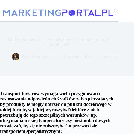
Przejdź
do
treści
Co trzeba przewozić w specjalnych warunkach, np. w
chłodniach?
Ewa Sobolewska
15 stycznia 2021
Pozostałe
Transport towarów wymaga wielu przygotowań i
zastosowania odpowiednich środków zabezpieczających,
by produkty te mogły dotrzeć do punktu docelowego w
takiej formie, w jakiej wyruszyły. Niektóre z nich
potrzebują do tego szczególnych warunków, np.
utrzymania niskiej temperatury czy niestandardowych
rozwiązań, by się nie zniszczyły. Co przewozi się
transportem specjalistycznym?