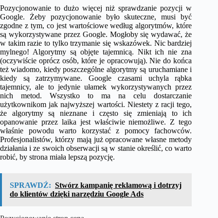
Pozycjonowanie to dużo więcej niż sprawdzanie pozycji w
Google. Żeby pozycjonowanie było skuteczne, musi być
zgodne z tym, co jest wartościowe według algorytmów, które
są wykorzystywane przez Google. Mogłoby się wydawać, że
w takim razie to tylko trzymanie się wskazówek. Nic bardziej
mylnego! Algorytmy są objęte tajemnicą. Nikt ich nie zna
(oczywiście oprócz osób, które je opracowują). Nie do końca
też wiadomo, kiedy poszczególne algorytmy są uruchamiane i
kiedy są zatrzymywane. Google czasami uchyla rąbka
tajemnicy, ale to jedynie ułamek wykorzystywanych przez
nich metod. Wszystko to ma na celu dostarczanie
użytkownikom jak najwyższej wartości. Niestety z racji tego,
że algorytmy są nieznane i często się zmieniają to ich
opanowanie przez laika jest właściwie niemożliwe. Z tego
właśnie powodu warto korzystać z pomocy fachowców.
Profesjonalistów, którzy mają już opracowane własne metody
działania i ze swoich obserwacji są w stanie określić, co warto
robić, by strona miała lepszą pozycję.
SPRAWDŹ:
Stwórz kampanię reklamową i dotrzyj
do klientów dzięki narzędziu Google Ads