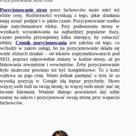
Pozycjonowanie stron cena
Pozycjonowanie stron
przez fachowców może mieć też
różne ceny. Rozbieżności wynikają z tego, jakie działania
mają zostać podjęte i w jakim czasie. Pozycjonowanie rzadko
daje natychmiastowe efekty. Przy podnoszeniu strony w
wynikach wyszukiwania na najbardziej popularne frazy,
często potrzeba przynajmniej kilku miesięcy, by zobaczyć
efekty.
Cennik pozycjonowania
jest zależna od tego, co
wchodzi w zakres usługi, bo na pozycjonowanie składa się
wiele różnych działań – od tekstów zoptymalizowanych pod
SEO, poprzez odpowiednie zmiany w kodzie strony, aż po
linkowania zewnętrzne i wewnętrzne. Żeby pozycjonowanie
było skuteczne powinno też być kompleksowe. To z kolei
wpływa na jego cenę. Warto jednak pamiętać o tym, że za
wysoką pozycją w Google idą lepsze przychody. Skoro
więcej osób trafi na twoją stronę, to więcej osób może stać się
twoimi klientami. Właśnie dlatego powinieneś dać sobie
szansę na sukces i pozycjonować swoją stronę przy wsparciu
fachowców.