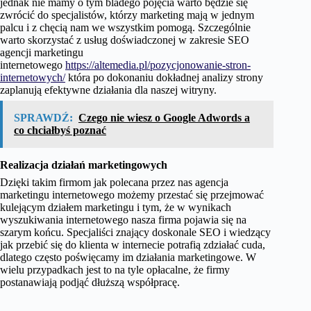
jednak nie mamy o tym bladego pojęcia warto będzie się
zwrócić do specjalistów, którzy marketing mają w jednym
palcu i z chęcią nam we wszystkim pomogą. Szczególnie
warto skorzystać z usług doświadczonej w zakresie SEO
agencji marketingu
internetowego
https://altemedia.pl/pozycjonowanie-stron-
internetowych/
która po dokonaniu dokładnej analizy strony
zaplanują efektywne działania dla naszej witryny.
SPRAWDŹ:
Czego nie wiesz o Google Adwords a
co chciałbyś poznać
Realizacja działań marketingowych
Dzięki takim firmom jak polecana przez nas agencja
marketingu internetowego możemy przestać się przejmować
kulejącym działem marketingu i tym, że w wynikach
wyszukiwania internetowego nasza firma pojawia się na
szarym końcu. Specjaliści znający doskonale SEO i wiedzący
jak przebić się do klienta w internecie potrafią zdziałać cuda,
dlatego często poświęcamy im działania marketingowe. W
wielu przypadkach jest to na tyle opłacalne, że firmy
postanawiają podjąć dłuższą współpracę.