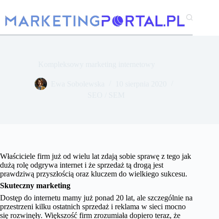
Przejdź
do
treści
Kompleksowy marketing internetowy
Ewa Sobolewska
10 sierpnia 2020
SEO / SEM
Właściciele firm już od wielu lat zdają sobie sprawę z tego jak
dużą rolę odgrywa internet i że sprzedaż tą drogą jest
prawdziwą przyszłością oraz kluczem do wielkiego sukcesu.
Skuteczny marketing
Dostęp do internetu mamy już ponad 20 lat, ale szczególnie na
przestrzeni kilku ostatnich sprzedaż i reklama w sieci mocno
się rozwinęły. Większość firm zrozumiała dopiero teraz, że