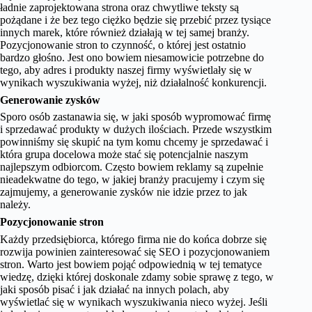
ładnie zaprojektowana strona oraz chwytliwe teksty są
pożądane i że bez tego ciężko będzie się przebić przez tysiące
innych marek, które również działają w tej samej branży.
Pozycjonowanie stron to czynność, o której jest ostatnio
bardzo głośno. Jest ono bowiem niesamowicie potrzebne do
tego, aby adres i produkty naszej firmy wyświetlały się w
wynikach wyszukiwania wyżej, niż działalność konkurencji.
Generowanie zysków
Sporo osób zastanawia się, w jaki sposób wypromować firmę
i sprzedawać produkty w dużych ilościach. Przede wszystkim
powinniśmy się skupić na tym komu chcemy je sprzedawać i
która grupa docelowa może stać się potencjalnie naszym
najlepszym odbiorcom. Często bowiem reklamy są zupełnie
nieadekwatne do tego, w jakiej branży pracujemy i czym się
zajmujemy, a generowanie zysków nie idzie przez to jak
należy.
Pozycjonowanie stron
Każdy przedsiębiorca, którego firma nie do końca dobrze się
rozwija powinien zainteresować się SEO i pozycjonowaniem
stron. Warto jest bowiem pojąć odpowiednią w tej tematyce
wiedzę, dzięki której doskonale zdamy sobie sprawę z tego, w
jaki sposób pisać i jak działać na innych polach, aby
wyświetlać się w wynikach wyszukiwania nieco wyżej. Jeśli