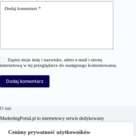
Dodaj komentarz
*
Zapisz moje imię i nazwisko, adres e-mail i stronę
internetową w tej przeglądarce do następnego komentowania.
Dodaj komentarz
O nas
MarketingPortal.pl to internetowy serwis dedykowany
profesjonalistom i entuzjastom branży marketingowej,
oferujący szeroki wachlarz informacji, analiz oraz
Cenimy prywatność użytkowników
praktycznych porad z zakresu marketingu, biznesu, e-