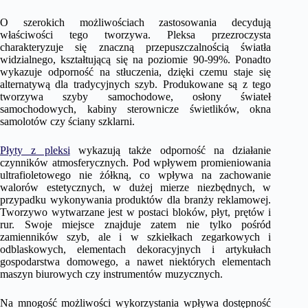
O szerokich możliwościach zastosowania decydują
właściwości tego tworzywa. Pleksa przezroczysta
charakteryzuje się znaczną przepuszczalnością światła
widzialnego, kształtującą się na poziomie 90-99%. Ponadto
wykazuje odporność na stłuczenia, dzięki czemu staje się
alternatywą dla tradycyjnych szyb. Produkowane są z tego
tworzywa szyby samochodowe, osłony świateł
samochodowych, kabiny sterownicze świetlików, okna
samolotów czy ściany szklarni.
Płyty z pleksi
wykazują także odporność na działanie
czynników atmosferycznych. Pod wpływem promieniowania
ultrafioletowego nie żółkną, co wpływa na zachowanie
walorów estetycznych, w dużej mierze niezbędnych, w
przypadku wykonywania produktów dla branży reklamowej.
Tworzywo wytwarzane jest w postaci bloków, płyt, prętów i
rur. Swoje miejsce znajduje zatem nie tylko pośród
zamienników szyb, ale i w szkiełkach zegarkowych i
odblaskowych, elementach dekoracyjnych i artykułach
gospodarstwa domowego, a nawet niektórych elementach
maszyn biurowych czy instrumentów muzycznych.
Na mnogość możliwości wykorzystania wpływa dostępność