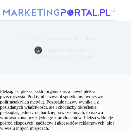
Przejdź
do
treści
Właściwości i zastosowanie pleksiglasu
Katarzyna Leśniewska
16 października 2018
Pozostałe
Pleksiglas, pleksa, szkło organiczne, a nawet pleksa
przezroczysta. Pod tymi nazwami spotykamy tworzywo –
poli(metakrylan metylu). Pozostałe nazwy wynikają z
posiadanych właściwości, ale i chociażby określenie
pleksiglas, jedno z najbardziej powszechnych, to nazwa
wprowadzona przez jednego z producentów. Pleksa widnieje
pośród ekspozycji, gadżetów i akcesoriów reklamowych, ale i
w wielu innych miejscach.