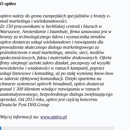
O optivo
optivo należy do grona europejskich specjalistów z branży e-
mail marketingu i wielokanałowości.
Ze 150 pracownikami w berlińskiej centrali i biurach w
Warszawie, Amsterdamie i Istambule, firma uznawana jest w
branży za technologicznego lidera i wyznacznika trendów.
optivo dostarcza usługi wielokanałowe i rozwiązania dla
prowadzenia skutecznego dialogu marketingowego za
pośrednictwem e-mail marketingu, smsów, sieci, mediów
społecznościowych, faksu i materiałów drukowanych. Oferta
firmy obejmuje szeroki zakres działań, począwszy od wysyłki
newsletterów i wiadomości w ramach kampanii, poprzez
usługi biznesowe i konsulting, aż po stałą wymianę know-how
w zakresie efektywnej komunikacji. Dzięki opartemu na
chmurze systemowi optivo® broadmail, optivo dostarcza
ponad 1 300 klientom wiodące rozwiązania w ramach
zautomatyzowanego, bezpośredniego dialogu zwiększającego
sprzedaż. Od 2013 roku, optivo jest częścią koncernu
Deutsche Post DHLGroup.
Więcej informacji na:
www.optivo.pl