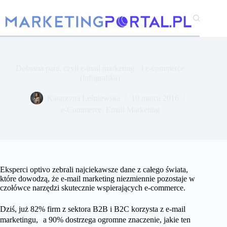
Przejdź
do
treści
Dobrana para, czyli e-mail marketing i e-commerce
(infografika)
Katarzyna Leśniewska
10 marca 2016
e-Commerce
,
Email Marketing
Eksperci optivo zebrali najciekawsze dane z całego świata,
które dowodzą, że e-mail marketing niezmiennie pozostaje w
czołówce narzędzi skutecznie wspierających e-commerce.
Dziś, już 82% firm z sektora B2B i B2C korzysta z e-mail
marketingu, a 90% dostrzega ogromne znaczenie, jakie ten