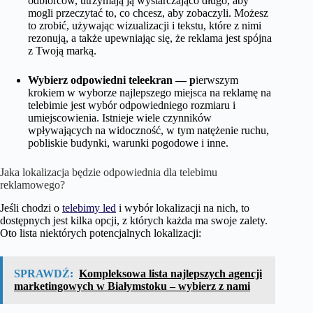
odbiorców, utrzymają ją wystarczająco długo, aby
mogli przeczytać to, co chcesz, aby zobaczyli. Możesz
to zrobić, używając wizualizacji i tekstu, które z nimi
rezonują, a także upewniając się, że reklama jest spójna
z Twoją marką.
Wybierz odpowiedni teleekran — p
ierwszym
krokiem w wyborze najlepszego miejsca na reklamę na
telebimie jest wybór odpowiedniego rozmiaru i
umiejscowienia. Istnieje wiele czynników
wpływających na widoczność, w tym natężenie ruchu,
pobliskie budynki, warunki pogodowe i inne.
Jaka lokalizacja będzie odpowiednia dla telebimu
reklamowego?
Jeśli chodzi o
telebimy led
i wybór lokalizacji na nich, to
dostępnych jest kilka opcji, z których każda ma swoje zalety.
Oto lista niektórych potencjalnych lokalizacji:
SPRAWDŹ:
Kompleksowa lista najlepszych agencji
marketingowych w Białymstoku – wybierz z nami