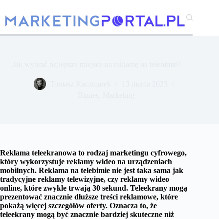
Przejdź
do
treści
Jak wybrać najlepsze miejsce na reklamę na telebimie?
Tomasz Kaczmarek
13 marca 2023
Biznes
,
Marketing
Reklama teleekranowa to rodzaj marketingu cyfrowego,
który wykorzystuje reklamy wideo na urządzeniach
mobilnych. Reklama na telebimie nie jest taka sama jak
tradycyjne reklamy telewizyjne, czy reklamy wideo
online, które zwykle trwają 30 sekund. Teleekrany mogą
prezentować znacznie dłuższe treści reklamowe, które
pokażą więcej szczegółów oferty. Oznacza to, że
teleekrany mogą być znacznie bardziej skuteczne niż