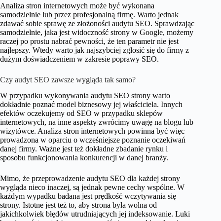
Analiza stron internetowych może być wykonana
samodzielnie lub przez profesjonalną firmę. Warto jednak
zdawać sobie sprawę ze złożoności audytu SEO. Sprawdzając
samodzielnie, jaka jest widoczność strony w Google, możemy
raczej po prostu nabrać pewności, że ten parametr nie jest
najlepszy. Wtedy warto jak najszybciej zgłosić się do firmy z
dużym doświadczeniem w zakresie poprawy SEO.
Czy audyt SEO zawsze wygląda tak samo?
W przypadku wykonywania audytu SEO strony warto
dokładnie poznać model biznesowy jej właściciela. Innych
efektów oczekujemy od SEO w przypadku sklepów
internetowych, na inne aspekty zwrócimy uwagę na blogu lub
wizytówce. Analiza stron internetowych powinna być więc
prowadzona w oparciu o wcześniejsze poznanie oczekiwań
danej firmy. Ważne jest też dokładne zbadanie rynku i
sposobu funkcjonowania konkurencji w danej branży.
Mimo, że przeprowadzenie audytu SEO dla każdej strony
wygląda nieco inaczej, są jednak pewne cechy wspólne. W
każdym wypadku badana jest prędkość wczytywania się
strony. Istotne jest też to, aby strona była wolna od
jakichkolwiek błędów utrudniających jej indeksowanie. Luki