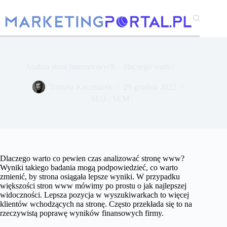
Przejdź
do
treści
Analiza stron internetowych – dlaczego warto?
Tomasz Kaczmarek
29 grudnia 2022
SEO / SEM
Dlaczego warto co pewien czas analizować stronę www?
Wyniki takiego badania mogą podpowiedzieć, co warto
zmienić, by strona osiągała lepsze wyniki. W przypadku
większości stron www mówimy po prostu o jak najlepszej
widoczności. Lepsza pozycja w wyszukiwarkach to więcej
klientów wchodzących na stronę. Często przekłada się to na
rzeczywistą poprawę wyników finansowych firmy.