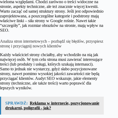
wieloma względami. Chodzi zarówno o treści widoczne na
stronie, aspekty techniczne, ale też znacznie więcej kwestii.
Warto zacząć od samej struktury strony. Jeśli jest odpowiednio
zaprojektowana, a poszczególne kategorie i podstrony mają
właściwe linki – siła strony w Google rośnie. Nawet takie
“szczegóły”, jak rozmiar obrazków na stronie, mają wpływ na
SEO.
Analiza stron internetowych – pozbądź się błędów, przyspiesz
stronę i przyciągnij nowych klientów
Każdy właściciel strony chciałby, aby wchodziło na nią jak
najwięcej osób. W tym celu strona musi zawierać interesujące
treści (lub produkty i usługi, których szukają internauci).
Samo to jednak nie wystarczy, gdyż słabo pozycjonowane
strony, nawet pomimo wysokiej jakości zawartości nie będą
przyciągać klientów. Audyt SEO wskazuje, jakie elementy
strony (techniczne, ale także treści) warto poprawić dla
lepszych wyników.
SPRAWDŹ:
Reklama w internecie, pozycjonowanie
drukarni, poligrafii - jak?