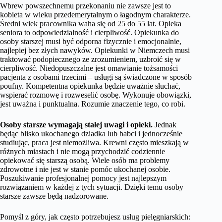
Wbrew powszechnemu przekonaniu nie zawsze jest to
kobieta w wieku przedemerytalnym o łagodnym charakterze.
Średni wiek pracownika waha się od 25 do 55 lat. Opieka
seniora to odpowiedzialność i cierpliwość. Opiekunka do
osoby starszej musi być odporna fizycznie i emocjonalnie,
najlepiej bez złych nawyków. Opiekunki w Niemczech musi
traktować podopiecznego ze zrozumieniem, uzbroić się w
cierpliwość. Niedopuszczalne jest omawianie tożsamości
pacjenta z osobami trzecimi – usługi są świadczone w sposób
poufny. Kompetentna opiekunka będzie uważnie słuchać,
wspierać rozmowę i rozweselić osobę. Wykonuje obowiązki,
jest uważna i punktualna. Rozumie znaczenie tego, co robi.
Osoby starsze wymagają stałej uwagi i opieki.
Jednak
będąc blisko ukochanego dziadka lub babci i jednocześnie
studiując, praca jest niemożliwa. Krewni często mieszkają w
różnych miastach i nie mogą przychodzić codziennie
opiekować się starszą osobą. Wiele osób ma problemy
zdrowotne i nie jest w stanie pomóc ukochanej osobie.
Poszukiwanie profesjonalnej pomocy jest najlepszym
rozwiązaniem w każdej z tych sytuacji. Dzięki temu osoby
starsze zawsze będą nadzorowane.
Pomyśl z góry, jak często potrzebujesz usług pielęgniarskich: