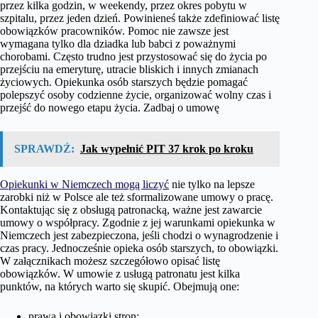
przez kilka godzin, w weekendy, przez okres pobytu w
szpitalu, przez jeden dzień. Powinieneś także zdefiniować listę
obowiązków pracowników. Pomoc nie zawsze jest
wymagana tylko dla dziadka lub babci z poważnymi
chorobami. Często trudno jest przystosować się do życia po
przejściu na emeryturę, utracie bliskich i innych zmianach
życiowych. Opiekunka osób starszych będzie pomagać
polepszyć osoby codzienne życie, organizować wolny czas i
przejść do nowego etapu życia.
Zadbaj o umowę
SPRAWDŹ:
Jak wypełnić PIT 37 krok po kroku
Opiekunki w Niemczech mogą liczyć
nie tylko na lepsze
zarobki niż w Polsce ale też sformalizowane umowy o pracę.
Kontaktując się z obsługą patronacką, ważne jest zawarcie
umowy o współpracy. Zgodnie z jej warunkami opiekunka w
Niemczech jest zabezpieczona, jeśli chodzi o wynagrodzenie i
czas pracy. Jednocześnie opieka osób starszych, to obowiązki.
W załącznikach możesz szczegółowo opisać listę
obowiązków. W umowie z usługą patronatu jest kilka
punktów, na których warto się skupić. Obejmują one:
prawa i obowiązki stron;