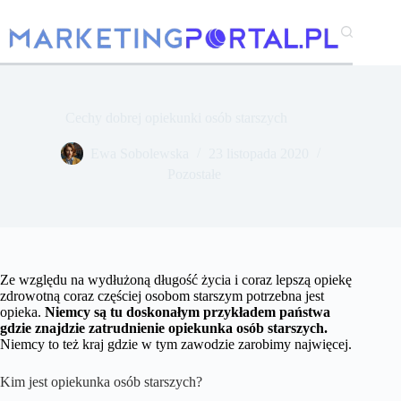
Przejdź
do
treści
Cechy dobrej opiekunki osób starszych
Ewa Sobolewska
23 listopada 2020
Pozostałe
Ze względu na wydłużoną długość życia i coraz lepszą opiekę
zdrowotną coraz częściej osobom starszym potrzebna jest
opieka.
Niemcy są tu doskonałym przykładem państwa
gdzie znajdzie zatrudnienie opiekunka osób starszych.
Niemcy to też kraj gdzie w tym zawodzie zarobimy najwięcej.
Kim jest opiekunka osób starszych?