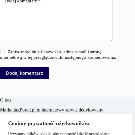
Dodaj komentarz
*
Zapisz moje imię i nazwisko, adres e-mail i stronę
internetową w tej przeglądarce do następnego komentowania.
Dodaj komentarz
O nas
MarketingPortal.pl to internetowy serwis dedykowany
profesjonalistom i entuzjastom branży marketingowej,
oferujący szeroki wachlarz informacji, analiz oraz
Cenimy prywatność użytkowników
praktycznych porad z zakresu marketingu, biznesu, e-
commerce, SEO/SEM, content marketingu i mediów
Używamy plików cookie, aby poprawić jakość przeglądania,