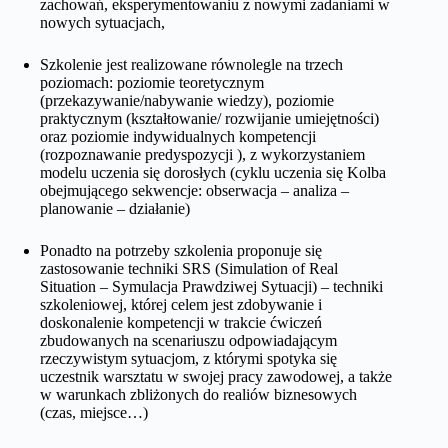
zachowań, eksperymentowaniu z nowymi zadaniami w
nowych sytuacjach,
Szkolenie jest realizowane równolegle na trzech
poziomach: poziomie teoretycznym
(przekazywanie/nabywanie wiedzy), poziomie
praktycznym (kształtowanie/ rozwijanie umiejętności)
oraz poziomie indywidualnych kompetencji
(rozpoznawanie predyspozycji ), z wykorzystaniem
modelu uczenia się dorosłych (cyklu uczenia się Kolba
obejmującego sekwencje: obserwacja – analiza –
planowanie – działanie)
Ponadto na potrzeby szkolenia proponuje się
zastosowanie techniki SRS (Simulation of Real
Situation – Symulacja Prawdziwej Sytuacji) – techniki
szkoleniowej, której celem jest zdobywanie i
doskonalenie kompetencji w trakcie ćwiczeń
zbudowanych na scenariuszu odpowiadającym
rzeczywistym sytuacjom, z którymi spotyka się
uczestnik warsztatu w swojej pracy zawodowej, a także
w warunkach zbliżonych do realiów biznesowych
(czas, miejsce…)