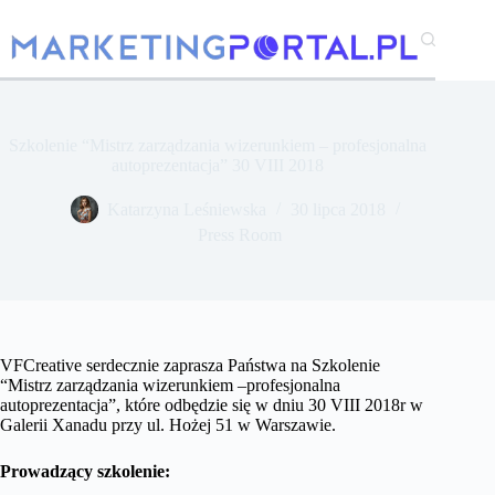
Przejdź
do
treści
Szkolenie “Mistrz zarządzania wizerunkiem – profesjonalna
autoprezentacja” 30 VIII 2018
Katarzyna Leśniewska
30 lipca 2018
Press Room
VFCreative serdecznie zaprasza Państwa na Szkolenie
“Mistrz zarządzania wizerunkiem –profesjonalna
autoprezentacja”, które odbędzie się w dniu 30 VIII 2018r w
Galerii Xanadu przy ul. Hożej 51 w Warszawie.
Prowadzący szkolenie: