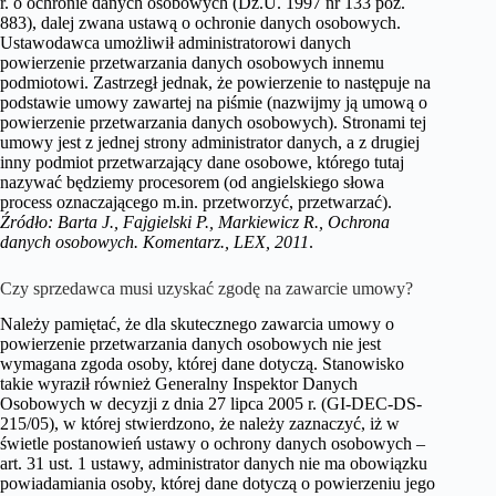
r. o ochronie danych osobowych (Dz.U. 1997 nr 133 poz.
883), dalej zwana ustawą o ochronie danych osobowych.
Ustawodawca umożliwił administratorowi danych
powierzenie przetwarzania danych osobowych innemu
podmiotowi. Zastrzegł jednak, że powierzenie to następuje na
podstawie umowy zawartej na piśmie (nazwijmy ją umową o
powierzenie przetwarzania danych osobowych). Stronami tej
umowy jest z jednej strony administrator danych, a z drugiej
inny podmiot przetwarzający dane osobowe, którego tutaj
nazywać będziemy procesorem (od angielskiego słowa
process oznaczającego m.in. przetworzyć, przetwarzać).
Źródło: Barta J., Fajgielski P., Markiewicz R., Ochrona
danych osobowych. Komentarz., LEX, 2011
.
Czy sprzedawca musi uzyskać zgodę na zawarcie umowy?
Należy pamiętać, że dla skutecznego zawarcia umowy o
powierzenie przetwarzania danych osobowych nie jest
wymagana zgoda osoby, której dane dotyczą. Stanowisko
takie wyraził również Generalny Inspektor Danych
Osobowych w decyzji z dnia 27 lipca 2005 r. (GI-DEC-DS-
215/05), w której stwierdzono, że należy zaznaczyć, iż w
świetle postanowień ustawy o ochrony danych osobowych –
art. 31 ust. 1 ustawy, administrator danych nie ma obowiązku
powiadamiania osoby, której dane dotyczą o powierzeniu jego