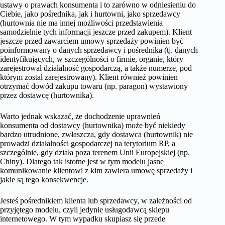
ustawy o prawach konsumenta i to zarówno w odniesieniu do
Ciebie, jako pośrednika, jak i hurtowni, jako sprzedawcy
(hurtownia nie ma innej możliwości przedstawienia
samodzielnie tych informacji jeszcze przed zakupem). Klient
jeszcze przed zawarciem umowy sprzedaży powinien być
poinformowany o danych sprzedawcy i pośrednika (tj. danych
identyfikujących, w szczególności o firmie, organie, który
zarejestrował działalność gospodarczą, a także numerze, pod
którym został zarejestrowany). Klient również powinien
otrzymać dowód zakupu towaru (np. paragon) wystawiony
przez dostawcę (hurtownika).
Warto jednak wskazać, że dochodzenie uprawnień
konsumenta od dostawcy (hurtownika) może być niekiedy
bardzo utrudnione, zwłaszcza, gdy dostawca (hurtownik) nie
prowadzi działalności gospodarczej na terytorium RP, a
szczególnie, gdy działa poza terenem Unii Europejskiej (np.
Chiny). Dlatego tak istotne jest w tym modelu jasne
komunikowanie klientowi z kim zawiera umowę sprzedaży i
jakie są tego konsekwencje.
Jesteś pośrednikiem klienta lub sprzedawcy, w zależności od
przyjętego modelu, czyli jedynie usługodawcą sklepu
internetowego. W tym wypadku skupiasz się przede