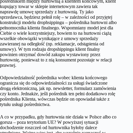
pośrednikiem między hurtownią a klientem końcowym, klient
kupujący towar w sklepie internetowym zawiera tak
naprawdę umowę sprzedaży z hurtownią. Ty jako
sprzedawca, będziesz pełnił rolę – w zależności od przyjętej
konstrukcji modelu drophsippingu – pośrednika hurtowni albo
pełnomocnika klienta finalnego. Wspomniany model jest dla
Ciebie o wiele korzystniejszy, bowiem to na hurtowni ciążą
wszelkie obowiązki wynikające z umowy sprzedaży
zawieranej na odległość (np. reklamacje, odstąpienia od
umowy). W tym rodzaju dropshippingu klient finalny
powinien otrzymać dowód zakupu wystawiony przez
hurtownię, ponieważ to z nią konsument pozostaje w relacji
prawnej.
Odpowiedzialność pośrednika wobec klienta końcowego
ogranicza się do odpowiedzialności za usługi świadczone
drogą elektroniczną, jak np. newsletter, formularz zamówienia
czy konto. Jednakże, jeśli pośrednik ten pełni dodatkowo rolę
pośrednika Klienta, wówczas będzie on opowiadał także z
tytułu usługi pośrednictwa.
A co w przypadku, gdy hurtownia nie działa w Polsce albo co
gorsza – poza terytorium UE? W powyższej sytuacji
dochodzenie roszczeń od hurtownika byłoby dalece
utrudnione. Ważne więc jest, aby wyraźnie zaznaczyć w