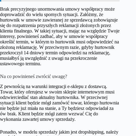
Brak precyzyjnego unormowania umowy współpracy może
doprowadzić do wielu spornych sytuacji. Załóżmy, że
hurtownik w umowie zawieranej ze sprzedawcą zobowiązuje
się do rozpatrzenia przyszłych reklamacji złożonych przez
klienta finalnego. W takiej sytuacji, mając na względzie Twoje
interesy, powinieneś zadbać, aby w umowie współpracy
określić termin, w którym to hurtownik musi odpowiedzieć na
złożoną reklamację. W przeciwnym razie, gdyby hurtownik
przekroczył 14 dniowy termin odpowiedzi na reklamację,
musiałbyś ją uwzględnić z uwagi na przekroczenie
ustawowego terminu.
Na co powinieneś zwrócić uwagę?
Z pewnością na warunki integracji e-sklepu z dostawcą.
Towar, który oferujesz w swoim sklepie internetowym musi
odzwierciedlać stan aktualny hurtownika. W przeciwnej
sytuacji klient będzie mógł zamówić towar, którego hurtownia
nie będzie już miała na stanie, a Ty będziesz odpowiadał za
ów brak. Klient będzie mógł zatem wezwać Cię do
wykonania zawartej umowy sprzedaży.
Ponadto, w modelu sprzedaży jakim jest dropshipping, należy