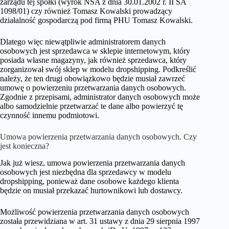
zarządu tej spółki (wyrok NSA z dnia 30.01.2002 r. II SA
1098/01) czy również Tomasz Kowalski prowadzący
działalność gospodarczą pod firmą PHU Tomasz Kowalski.
Dlatego więc niewątpliwie administratorem danych
osobowych jest sprzedawca w sklepie internetowym, który
posiada własne magazyny, jak również sprzedawca, który
zorganizował swój sklep w modelu dropshipping. Podkreślić
należy, że ten drugi obowiązkowo będzie musiał zawrzeć
umowę o powierzeniu przetwarzania danych osobowych.
Zgodnie z przepisami, administrator danych osobowych może
albo samodzielnie przetwarzać te dane albo powierzyć tę
czynność innemu podmiotowi.
Umowa powierzenia przetwarzania danych osobowych. Czy
jest konieczna?
Jak już wiesz, umowa powierzenia przetwarzania danych
osobowych jest niezbędna dla sprzedawcy w modelu
dropshipping, ponieważ dane osobowe każdego klienta
będzie on musiał przekazać hurtownikowi lub dostawcy.
Możliwość powierzenia przetwarzania danych osobowych
została przewidziana w art. 31 ustawy z dnia 29 sierpnia 1997