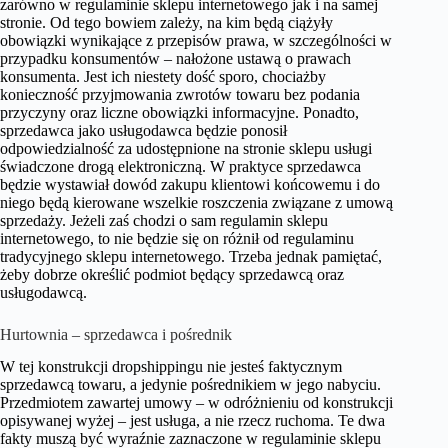
zarówno w regulaminie sklepu internetowego jak i na samej
stronie. Od tego bowiem zależy, na kim będą ciążyły
obowiązki wynikające z przepisów prawa, w szczególności w
przypadku konsumentów – nałożone ustawą o prawach
konsumenta. Jest ich niestety dość sporo, chociażby
konieczność przyjmowania zwrotów towaru bez podania
przyczyny oraz liczne obowiązki informacyjne. Ponadto,
sprzedawca jako usługodawca będzie ponosił
odpowiedzialność za udostępnione na stronie sklepu usługi
świadczone drogą elektroniczną. W praktyce sprzedawca
będzie wystawiał dowód zakupu klientowi końcowemu i do
niego będą kierowane wszelkie roszczenia związane z umową
sprzedaży. Jeżeli zaś chodzi o sam regulamin sklepu
internetowego, to nie będzie się on różnił od regulaminu
tradycyjnego sklepu internetowego. Trzeba jednak pamiętać,
żeby dobrze określić podmiot będący sprzedawcą oraz
usługodawcą.
Hurtownia – sprzedawca i pośrednik
W tej konstrukcji dropshippingu nie jesteś faktycznym
sprzedawcą towaru, a jedynie pośrednikiem w jego nabyciu.
Przedmiotem zawartej umowy – w odróżnieniu od konstrukcji
opisywanej wyżej – jest usługa, a nie rzecz ruchoma. Te dwa
fakty muszą być wyraźnie zaznaczone w regulaminie sklepu