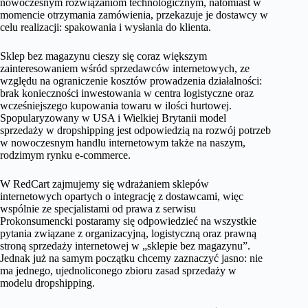
nowoczesnym rozwiązaniom technologicznym, natomiast w
momencie otrzymania zamówienia, przekazuje je dostawcy w
celu realizacji: spakowania i wysłania do klienta.
Sklep bez magazynu cieszy się coraz większym
zainteresowaniem wśród sprzedawców internetowych, ze
względu na ograniczenie kosztów prowadzenia działalności:
brak konieczności inwestowania w centra logistyczne oraz
wcześniejszego kupowania towaru w ilości hurtowej.
Spopularyzowany w USA i Wielkiej Brytanii model
sprzedaży w dropshipping jest odpowiedzią na rozwój potrzeb
w nowoczesnym handlu internetowym także na naszym,
rodzimym rynku e-commerce.
W RedCart zajmujemy się wdrażaniem sklepów
internetowych opartych o integrację z dostawcami, więc
wspólnie ze specjalistami od prawa z serwisu
Prokonsumencki postaramy się odpowiedzieć na wszystkie
pytania związane z organizacyjną, logistyczną oraz prawną
stroną sprzedaży internetowej w „sklepie bez magazynu”.
Jednak już na samym początku chcemy zaznaczyć jasno: nie
ma jednego, ujednoliconego zbioru zasad sprzedaży w
modelu dropshipping.