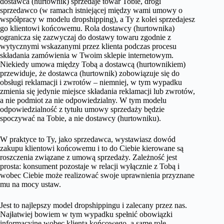
dostawca (hurtownik) sprzedaje towar Tobie, drogi
sprzedawco (w ramach istniejącej między wami umowy o
współpracy w modelu dropshipping), a Ty z kolei sprzedajesz
go klientowi końcowemu. Rola dostawcy (hurtownika)
ogranicza się zazwyczaj do dostawy towaru zgodnie z
wytycznymi wskazanymi przez klienta podczas procesu
składania zamówienia w Twoim sklepie internetowym.
Niekiedy umowa między Tobą a dostawcą (hurtownikiem)
przewiduje, że dostawca (hurtownik) zobowiązuje się do
obsługi reklamacji i zwrotów – niemniej, w tym wypadku
zmienia się jedynie miejsce składania reklamacji lub zwrotów,
a nie podmiot za nie odpowiedzialny. W tym modelu
odpowiedzialność z tytułu umowy sprzedaży będzie
spoczywać na Tobie, a nie dostawcy (hurtowniku).
W praktyce to Ty, jako sprzedawca, wystawiasz dowód
zakupu klientowi końcowemu i to do Ciebie kierowane są
roszczenia związane z umową sprzedaży. Zależność jest
prosta: konsument pozostaje w relacji wyłącznie z Tobą i
wobec Ciebie może realizować swoje uprawnienia przyznane
mu na mocy ustaw.
Jest to najlepszy model dropshippingu i zalecany przez nas.
Najłatwiej bowiem w tym wypadku spełnić obowiązki
informacyjne wobec klienta końcowego, a same role