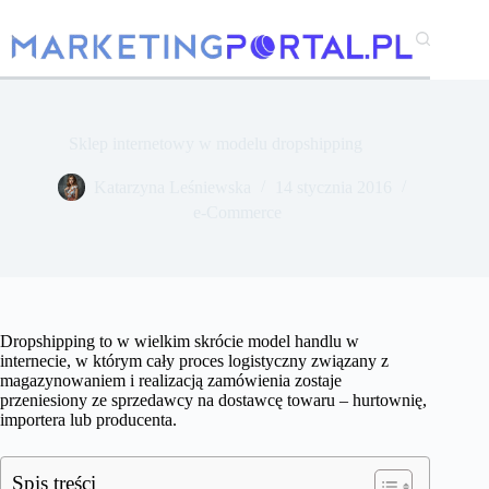
Przejdź
do
treści
Sklep internetowy w modelu dropshipping
Katarzyna Leśniewska
14 stycznia 2016
e-Commerce
Dropshipping to w wielkim skrócie model handlu w
internecie, w którym cały proces logistyczny związany z
magazynowaniem i realizacją zamówienia zostaje
przeniesiony ze sprzedawcy na dostawcę towaru – hurtownię,
importera lub producenta.
Spis treści