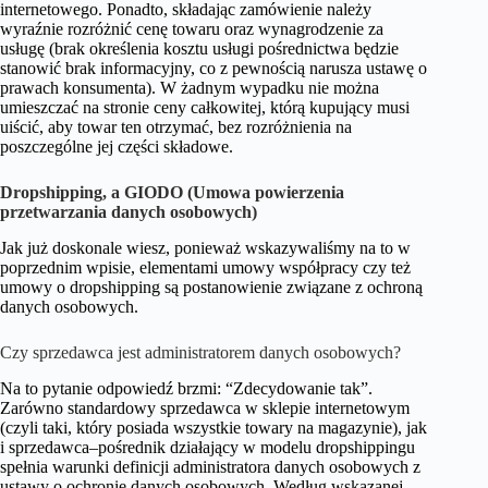
internetowego. Ponadto, składając zamówienie należy
wyraźnie rozróżnić cenę towaru oraz wynagrodzenie za
usługę (brak określenia kosztu usługi pośrednictwa będzie
stanowić brak informacyjny, co z pewnością narusza ustawę o
prawach konsumenta). W żadnym wypadku nie można
umieszczać na stronie ceny całkowitej, którą kupujący musi
uiścić, aby towar ten otrzymać, bez rozróżnienia na
poszczególne jej części składowe.
Dropshipping, a GIODO (Umowa powierzenia
przetwarzania danych osobowych)
Jak już doskonale wiesz, ponieważ wskazywaliśmy na to w
poprzednim wpisie, elementami umowy współpracy czy też
umowy o dropshipping są postanowienie związane z ochroną
danych osobowych.
Czy sprzedawca jest administratorem danych osobowych?
Na to pytanie odpowiedź brzmi: “Zdecydowanie tak”.
Zarówno standardowy sprzedawca w sklepie internetowym
(czyli taki, który posiada wszystkie towary na magazynie), jak
i sprzedawca–pośrednik działający w modelu dropshippingu
spełnia warunki definicji administratora danych osobowych z
ustawy o ochronie danych osobowych. Według wskazanej