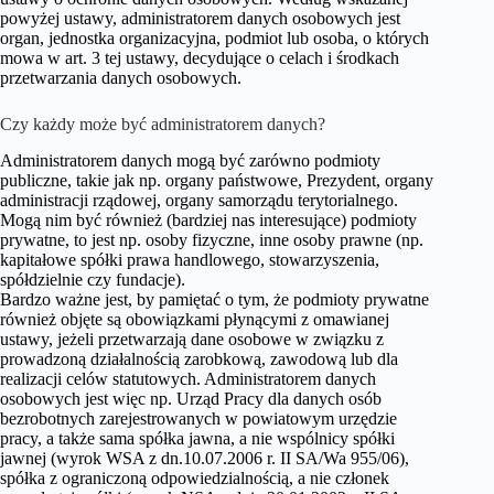
powyżej ustawy, administratorem danych osobowych jest
organ, jednostka organizacyjna, podmiot lub osoba, o których
mowa w art. 3 tej ustawy, decydujące o celach i środkach
przetwarzania danych osobowych.
Czy każdy może być administratorem danych?
Administratorem danych mogą być zarówno podmioty
publiczne, takie jak np. organy państwowe, Prezydent, organy
administracji rządowej, organy samorządu terytorialnego.
Mogą nim być również (bardziej nas interesujące) podmioty
prywatne, to jest np. osoby fizyczne, inne osoby prawne (np.
kapitałowe spółki prawa handlowego, stowarzyszenia,
spółdzielnie czy fundacje).
Bardzo ważne jest, by pamiętać o tym, że podmioty prywatne
również objęte są obowiązkami płynącymi z omawianej
ustawy, jeżeli przetwarzają dane osobowe w związku z
prowadzoną działalnością zarobkową, zawodową lub dla
realizacji celów statutowych. Administratorem danych
osobowych jest więc np. Urząd Pracy dla danych osób
bezrobotnych zarejestrowanych w powiatowym urzędzie
pracy, a także sama spółka jawna, a nie wspólnicy spółki
jawnej (wyrok WSA z dn.10.07.2006 r. II SA/Wa 955/06),
spółka z ograniczoną odpowiedzialnością, a nie członek