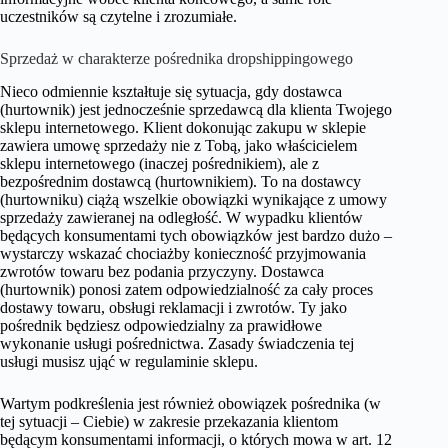
uczestników są czytelne i zrozumiałe.
Sprzedaż w charakterze pośrednika dropshippingowego
Nieco odmiennie kształtuje się sytuacja, gdy dostawca
(hurtownik) jest jednocześnie sprzedawcą dla klienta Twojego
sklepu internetowego. Klient dokonując zakupu w sklepie
zawiera umowę sprzedaży nie z Tobą, jako właścicielem
sklepu internetowego (inaczej pośrednikiem), ale z
bezpośrednim dostawcą (hurtownikiem). To na dostawcy
(hurtowniku) ciążą wszelkie obowiązki wynikające z umowy
sprzedaży zawieranej na odległość. W wypadku klientów
będących konsumentami tych obowiązków jest bardzo dużo –
wystarczy wskazać chociażby konieczność przyjmowania
zwrotów towaru bez podania przyczyny. Dostawca
(hurtownik) ponosi zatem odpowiedzialność za cały proces
dostawy towaru, obsługi reklamacji i zwrotów. Ty jako
pośrednik będziesz odpowiedzialny za prawidłowe
wykonanie usługi pośrednictwa. Zasady świadczenia tej
usługi musisz ująć w regulaminie sklepu.
Wartym podkreślenia jest również obowiązek pośrednika (w
tej sytuacji – Ciebie) w zakresie przekazania klientom
będącym konsumentami informacji, o których mowa w art. 12