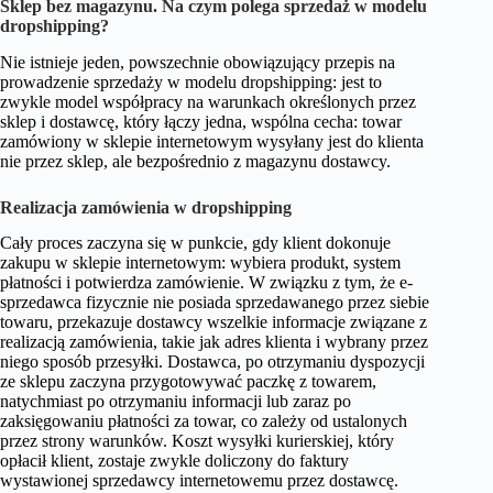
Sklep bez magazynu. Na czym polega sprzedaż w modelu
dropshipping?
Nie istnieje jeden, powszechnie obowiązujący przepis na
prowadzenie sprzedaży w modelu dropshipping: jest to
zwykle model współpracy na warunkach określonych przez
sklep i dostawcę, który łączy jedna, wspólna cecha: towar
zamówiony w sklepie internetowym wysyłany jest do klienta
nie przez sklep, ale bezpośrednio z magazynu dostawcy.
Realizacja zamówienia w dropshipping
Cały proces zaczyna się w punkcie, gdy klient dokonuje
zakupu w sklepie internetowym: wybiera produkt, system
płatności i potwierdza zamówienie. W związku z tym, że e-
sprzedawca fizycznie nie posiada sprzedawanego przez siebie
towaru, przekazuje dostawcy wszelkie informacje związane z
realizacją zamówienia, takie jak adres klienta i wybrany przez
niego sposób przesyłki. Dostawca, po otrzymaniu dyspozycji
ze sklepu zaczyna przygotowywać paczkę z towarem,
natychmiast po otrzymaniu informacji lub zaraz po
zaksięgowaniu płatności za towar, co zależy od ustalonych
przez strony warunków. Koszt wysyłki kurierskiej, który
opłacił klient, zostaje zwykle doliczony do faktury
wystawionej sprzedawcy internetowemu przez dostawcę.