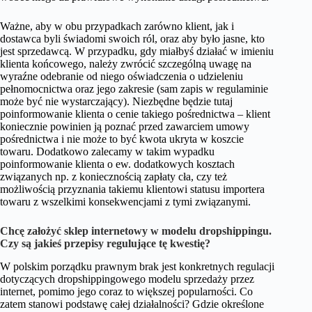
Ważne, aby w obu przypadkach zarówno klient, jak i
dostawca byli świadomi swoich ról, oraz aby było jasne, kto
jest sprzedawcą. W przypadku, gdy miałbyś działać w imieniu
klienta końcowego, należy zwrócić szczególną uwagę na
wyraźne odebranie od niego oświadczenia o udzieleniu
pełnomocnictwa oraz jego zakresie (sam zapis w regulaminie
może być nie wystarczający). Niezbędne będzie tutaj
poinformowanie klienta o cenie takiego pośrednictwa – klient
koniecznie powinien ją poznać przed zawarciem umowy
pośrednictwa i nie może to być kwota ukryta w koszcie
towaru. Dodatkowo zalecamy w takim wypadku
poinformowanie klienta o ew. dodatkowych kosztach
związanych np. z koniecznością zapłaty cła, czy też
możliwością przyznania takiemu klientowi statusu importera
towaru z wszelkimi konsekwencjami z tymi związanymi.
Chcę założyć sklep internetowy w modelu dropshippingu.
Czy są jakieś przepisy regulujące tę kwestię?
W polskim porządku prawnym brak jest konkretnych regulacji
dotyczących dropshippingowego modelu sprzedaży przez
internet, pomimo jego coraz to większej popularności. Co
zatem stanowi podstawę całej działalności? Gdzie określone