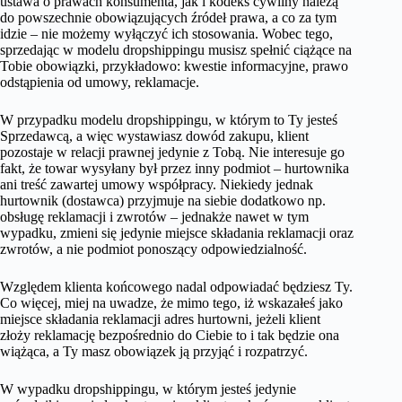
ustawa o prawach konsumenta, jak i kodeks cywilny należą
do powszechnie obowiązujących źródeł prawa, a co za tym
idzie – nie możemy wyłączyć ich stosowania. Wobec tego,
sprzedając w modelu dropshippingu musisz spełnić ciążące na
Tobie obowiązki, przykładowo: kwestie informacyjne, prawo
odstąpienia od umowy, reklamacje.
W przypadku modelu dropshippingu, w którym to Ty jesteś
Sprzedawcą, a więc wystawiasz dowód zakupu, klient
pozostaje w relacji prawnej jedynie z Tobą. Nie interesuje go
fakt, że towar wysyłany był przez inny podmiot – hurtownika
ani treść zawartej umowy współpracy. Niekiedy jednak
hurtownik (dostawca) przyjmuje na siebie dodatkowo np.
obsługę reklamacji i zwrotów – jednakże nawet w tym
wypadku, zmieni się jedynie miejsce składania reklamacji oraz
zwrotów, a nie podmiot ponoszący odpowiedzialność.
Względem klienta końcowego nadal odpowiadać będziesz Ty.
Co więcej, miej na uwadze, że mimo tego, iż wskazałeś jako
miejsce składania reklamacji adres hurtowni, jeżeli klient
złoży reklamację bezpośrednio do Ciebie to i tak będzie ona
wiążąca, a Ty masz obowiązek ją przyjąć i rozpatrzyć.
W wypadku dropshippingu, w którym jesteś jedynie