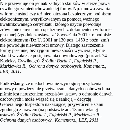
Nie przewiduje on jednak żadnych skutków w sferze prawa
cywilnego za niedochowanie tej formy. Np. umowa zawarta
w formie ustnej czy też nieopatrzona bezpiecznym podpisem
elektronicznym, weryfikowanym za pomocą ważnego
kwalifikowanego certyfikatu, którego użycie powoduje
zrównanie danych nim opatrzonych z dokumentem w formie
pisemnej (zgodnie z ustawą z 18 września 2001 r. o podpisie
elektronicznym (Dz.U. 2001 nr 130 poz. 1450 z późn. zm.)
nie powoduje nieważności umowy. Dlatego zastrzeżenie
formy pisemnej bez rygoru nieważności wywiera jedynie
skutki w zakresie postępowania dowodowego (por. art. 74
Kodeksy Cywilnego).
Źródło: Barta J., Fajgielski P.,
Markiewicz R., Ochrona danych osobowych. Komentarz.,
LEX, 2011
.
Podkreślamy, że niedochowanie wymogu sporządzenia
umowy o powierzenie przetwarzania danych osobowych na
piśmie jest naruszeniem przepisów ustawy o ochronie danych
osobowych i może wiązać się z sankcją – decyzją
Generalnego Inspektora nakazującej przywrócenie stanu
zgodnego z prawem (na podstawie art. 18 omawianej
ustawy).
Źródło: Barta J., Fajgielski P., Markiewicz R.,
Ochrona danych osobowych. Komentarz., LEX, 2011
.