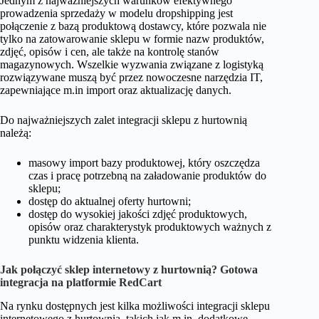
Jednym z najważniejszych warunków efektywnego
prowadzenia sprzedaży w modelu dropshipping jest
połączenie z bazą produktową dostawcy, które pozwala nie
tylko na zatowarowanie sklepu w formie nazw produktów,
zdjęć, opisów i cen, ale także na kontrolę stanów
magazynowych. Wszelkie wyzwania związane z logistyką
rozwiązywane muszą być przez nowoczesne narzędzia IT,
zapewniające m.in import oraz aktualizację danych.
Do najważniejszych zalet integracji sklepu z hurtownią
należą:
masowy import bazy produktowej, który oszczędza
czas i pracę potrzebną na załadowanie produktów do
sklepu;
dostęp do aktualnej oferty hurtowni;
dostęp do wysokiej jakości zdjęć produktowych,
opisów oraz charakterystyk produktowych ważnych z
punktu widzenia klienta.
Jak połączyć sklep internetowy z hurtownią? Gotowa
integracja na platformie RedCart
Na rynku dostępnych jest kilka możliwości integracji sklepu
internetowego z hurtownią, takich jak m.in. dodatkowe