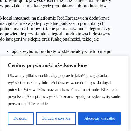
oraz konfiguracja wysokości marż narzucanych na produkty
w podziale na np. kategorie produktowe lub producentów.
Moduł integracji na platformie RedCart zawiera dodatkowe
narzędzia, niezwykle przydatne podczas importu danych
pobieranych z hurtowni, takie jak mapowanie kategorii: czyli
odpowiednie przypisanie kategorii produktowych dostawcy
do kategorii w sklepie oraz funkcjonalności, takie jak:
opcja wyboru: produkty w sklepie aktywne lub nie po
imporcie bazy produktowej;
możliwość ustawienia minimalnej ilości sztuk produktu
Cenimy prywatność użytkowników
zwracanej w pliku z hurtowni, po której produkt pojawi
się w sklepie;
Używamy plików cookie, aby poprawić jakość przeglądania,
możliwość ustawienia marży narzucanej na produkty,
przy czym możliwe jest ustawienie automatycznie
wyświetlać reklamy lub treści dostosowane do indywidualnych
narzucanej marży na produkty konkretnych
potrzeb użytkowników oraz analizować ruch na stronie. Kliknięcie
producentów lub konkretnych kategorii w sklepie: w
przycisku „Akceptuj wszystkie” oznacza zgodę na wykorzystywanie
wartości procentowej lub kwotowej;
selekcja informacji zawartych w pliku hurtowni, które
przez nas plików cookie.
mają ulec aktualizacji.
Dostosuj
Odrzuć wszystkie
Akceptuj wszystko
Warto uświadomić wszystkim początkującym sprzedawcom
internetowym, że sprawna aktualizacja bazy produktowej jest