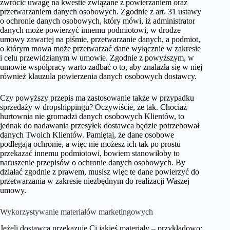
zwrócić uwagę na kwestie związane z powierzaniem oraz
przetwarzaniem danych osobowych. Zgodnie z art. 31 ustawy
o ochronie danych osobowych, który mówi, iż administrator
danych może powierzyć innemu podmiotowi, w drodze
umowy zawartej na piśmie, przetwarzanie danych, a podmiot,
o którym mowa może przetwarzać dane wyłącznie w zakresie
i celu przewidzianym w umowie. Zgodnie z powyższym, w
umowie współpracy warto zadbać o to, aby znalazła się w niej
również klauzula powierzenia danych osobowych dostawcy.
Czy powyższy przepis ma zastosowanie także w przypadku
sprzedaży w dropshippingu? Oczywiście, że tak. Chociaż
hurtownia nie gromadzi danych osobowych Klientów, to
jednak do nadawania przesyłek dostawca będzie potrzebował
danych Twoich Klientów. Pamiętaj, że dane osobowe
podlegają ochronie, a więc nie możesz ich tak po prostu
przekazać innemu podmiotowi, bowiem stanowiłoby to
naruszenie przepisów o ochronie danych osobowych. By
działać zgodnie z prawem, musisz więc te dane powierzyć do
przetwarzania w zakresie niezbędnym do realizacji Waszej
umowy.
Wykorzystywanie materiałów marketingowych
Jeżeli dostawca przekazuje Ci jakieś materiały – przykładowo: