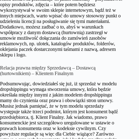
opisy produktów, zdjęcia – które potem będziesz
wykorzystywał w swoim sklepie internetowym, bądź też w
innych miejscach, warto wpisać do umowy stosowny punkt o
udzieleniu licencji na posługiwanie się tymi materiałami.
Dodatkowo, możesz zadbać o to, abyś w warunkach
współpracy z danym dostawcą (hurtownią) zastrzegł w
umowie możliwość dołączania do zamówień zasobów
reklamowych, np. ulotek, katalogów produktów, folderów,
oklejania paczek dostarczonymi taśmami z nazwą, adresem
sklepu i logo.
Relacja prawna między Sprzedawcą – Dostawcą
(hurtownikiem) – Klientem Finalnym
Podsumowując, dowiedziałeś się już, iż sprzedaż w modelu
dropshippingu wymaga stworzenia umowy, która będzie
określała między innymi z jakim modelem dropshippingu
mamy do czynienia oraz prawa i obowiązki stron umowy.
Musisz jednak pamiętać, że w tym modelu sprzedaży
występuje także trzeci podmiot, którym jest konsument bądź
przedsiębiorca, tj. Klient Finalny. Jak wiadomo, prawo
konsumenckie jest szczegółowo uregulowane w ustawie o
prawach konsumenta oraz w kodeksie cywilnym. Czy
powyższe regulacje są więc dla Ciebie wiążące? Zarówno