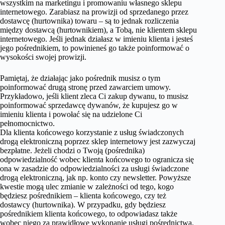
wszystkim na marketingu i promowaniu własnego sklepu
internetowego. Zarabiasz na prowizji od sprzedanego przez
dostawcę (hurtownika) towaru – są to jednak rozliczenia
między dostawcą (hurtownikiem), a Tobą, nie klientem sklepu
internetowego. Jeśli jednak działasz w imieniu klienta i jesteś
jego pośrednikiem, to powinieneś go także poinformować o
wysokości swojej prowizji.
Pamiętaj, że działając jako pośrednik musisz o tym
poinformować drugą stronę przed zawarciem umowy.
Przykładowo, jeśli klient zleca Ci zakup dywanu, to musisz
poinformować sprzedawcę dywanów, że kupujesz go w
imieniu klienta i powołać się na udzielone Ci
pełnomocnictwo.
Dla klienta końcowego korzystanie z usług świadczonych
drogą elektroniczną poprzez sklep internetowy jest zazwyczaj
bezpłatne. Jeżeli chodzi o Twoją (pośrednika)
odpowiedzialność wobec klienta końcowego to ogranicza się
ona w zasadzie do odpowiedzialności za usługi świadczone
drogą elektroniczną, jak np. konto czy newsletter. Powyższe
kwestie mogą ulec zmianie w zależności od tego, kogo
będziesz pośrednikiem – klienta końcowego, czy też
dostawcy (hurtownika). W przypadku, gdy będziesz
pośrednikiem klienta końcowego, to odpowiadasz także
wobec niego za prawidłowe wykonanie usługi pośrednictwa.