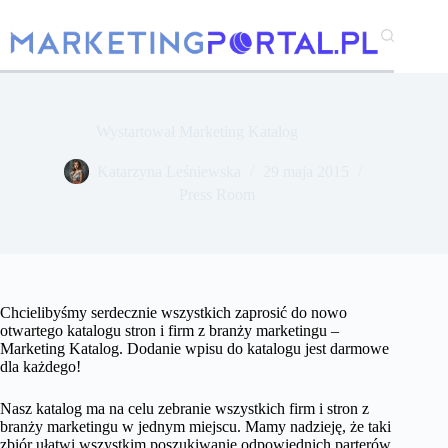
Przejdź
do
treści
Wystartował Marketing Katalog
Katarzyna Leśniewska
29 maja 2015
Press Room
Chcielibyśmy serdecznie wszystkich zaprosić do nowo
otwartego katalogu stron i firm z branży marketingu –
Marketing Katalog. Dodanie wpisu do katalogu jest darmowe
dla każdego!
Nasz katalog ma na celu zebranie wszystkich firm i stron z
branży marketingu w jednym miejscu. Mamy nadzieję, że taki
zbiór ułatwi wszystkim poszukiwanie odpowiednich parterów